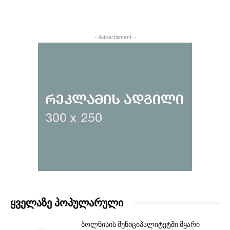
- Advertisment -
ᲧᲕᲔᲚᲐᲖᲔ ᲞᲝᲞᲣᲚᲐᲠᲣᲚᲘ
ბოლნისის მუნიციპალიტეტში მყარი