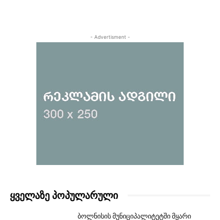
- Advertisment -
ᲧᲕᲔᲚᲐᲖᲔ ᲞᲝᲞᲣᲚᲐᲠᲣᲚᲘ
ბოლნისის მუნიციპალიტეტში მყარი