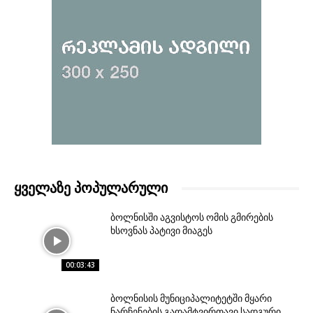
ᲧᲕᲔᲚᲐᲖᲔ ᲞᲝᲞᲣᲚᲐᲠᲣᲚᲘ
ბოლნისში აგვისტოს ომის გმირების
ხსოვნას პატივი მიაგეს
00:03:43
ბოლნისის მუნიციპალიტეტში მყარი
ნარჩენების გადამტვირთავი სადგური