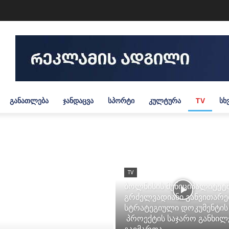
ᲒᲐᲜᲐᲗᲚᲔᲑᲐ
ᲯᲐᲜᲓᲐᲪᲕᲐ
ᲡᲞᲝᲠᲢᲘ
ᲙᲣᲚᲢᲣᲠᲐ
TV
ᲡᲮ
TV
ბოლნისის მუნიციპალიტეტ
გრძელვადიანი განვითარე
სტრატეგიული დოკუმენტის
პროექტის საჯარო განხილ