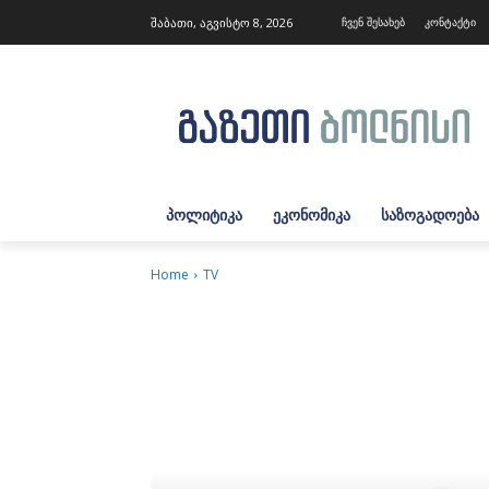
შაბათი, აგვისტო 8, 2026
ჩვენ შესახებ
კონტაქტი
ᲞᲝᲚᲘᲢᲘᲙᲐ
ᲔᲙᲝᲜᲝᲛᲘᲙᲐ
ᲡᲐᲖᲝᲒᲐᲓᲝᲔᲑᲐ
Home
TV