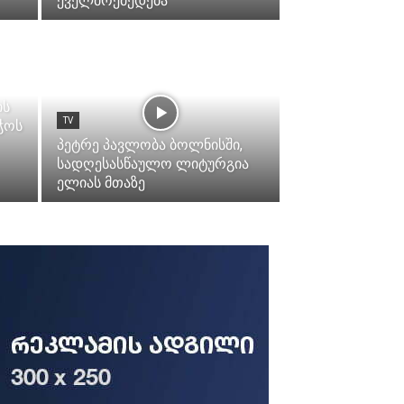
ქველმოქმედება
ის
TV
ჭოს
პეტრე პავლობა ბოლნისში,
სადღესასწაულო ლიტურგია
ელიას მთაზე