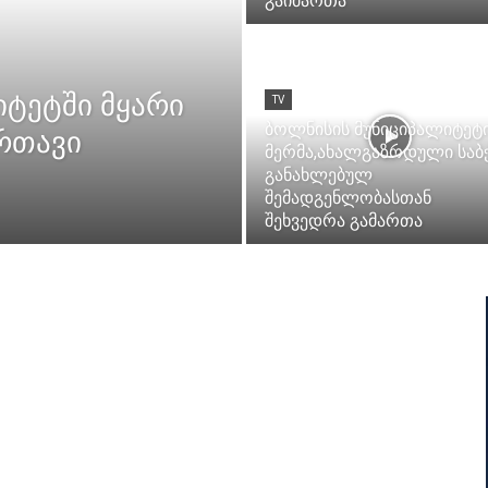
გაიმართა
იტეტში მყარი
TV
ბოლნისის მუნიციპალიტეტ
რთავი
მერმა,ახალგაზრდული საბ
განახლებულ
შემადგენლობასთან
შეხვედრა გამართა