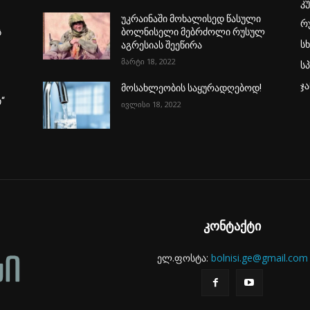
კ
უკრაინაში მოხალისედ წასული
რ
ს
ბოლნისელი მებრძოლი რუსულ
ს
აგრესიას შეეწირა
მარტი 18, 2022
ს
ჯ
მოსახლეობის საყურადღებოდ!
“
ივლისი 18, 2022
კონტაქტი
ელ.ფოსტა:
bolnisi.ge@gmail.com