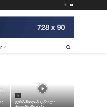
ᲕᲐ
ში
ბის
TV
ვა
გერმანიიდან გაწეული