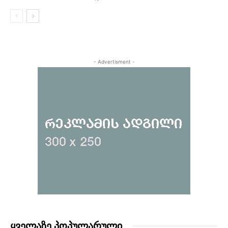
- Advertisment -
ᲧᲕᲔᲚᲐᲖᲔ ᲞᲝᲞᲣᲚᲐᲠᲣᲚᲘ