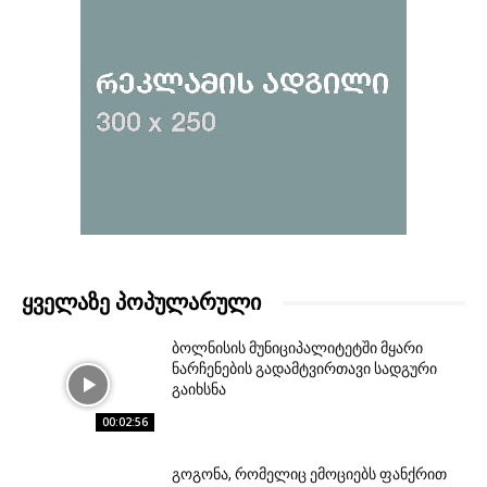
ᲧᲕᲔᲚᲐᲖᲔ ᲞᲝᲞᲣᲚᲐᲠᲣᲚᲘ
ბოლნისის მუნიციპალიტეტში მყარი
ნარჩენების გადამტვირთავი სადგური
გაიხსნა
00:02:56
გოგონა, რომელიც ემოციებს ფანქრით