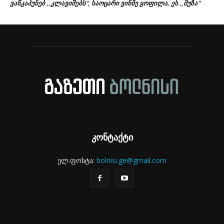
ვაწკაპუნებ ,,კლავიშებს“, საოცარი ვინმე ყოფილა, ეს ,,მუზა“
კონტაქტი
ელ.ფოსტა:
bolnisi.ge@gmail.com