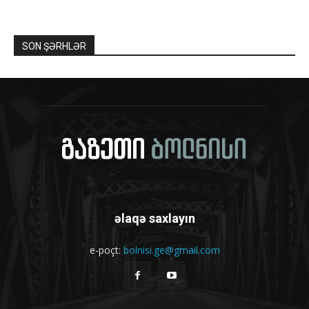
SON ŞƏRHLƏR
əlaqə saxlayın
e-poçt:
bolnisi.ge@gmail.com