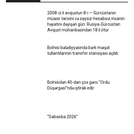
2008-ci il avqustun 8-i — Gürcüstanın
müasir tarixini və saysız-hesabsız insanın
həyatını dəyişən gün. Rusiya-Gürcüstan
Avqust müharibəsindən 18 il ötür
Bolnisi bələdiyyəsində bərk məişət
tullantılarının transfer stansiyası açılıb
Bolnisidən 40-dan çox gənc “Ordu
Düşərgəsi”ndə iştirak edir
“Sabaoba 2026”