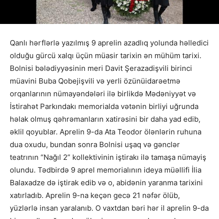
Qanlı hərflərlə yazılmış 9 aprelin azadlıq yolunda həlledici
olduğu gürcü xalqı üçün müasir tarixin ən mühüm tarixi.
Bolnisi bələdiyyəsinin meri Davit Şerazadişvili birinci
müavini Buba Qobejişvili və yerli özünüidarəetmə
orqanlarının nümayəndələri ilə birlikdə Mədəniyyət və
İstirahət Parkındakı memorialda vətənin birliyi uğrunda
həlak olmuş qəhrəmanların xatirəsini bir daha yad edib,
əklil qoyublar. Aprelin 9-da Ata Teodor ölənlərin ruhuna
dua oxudu, bundan sonra Bolnisi uşaq və gənclər
teatrının “Nağıl 2” kollektivinin iştirakı ilə tamaşa nümayiş
olundu. Tədbirdə 9 aprel memorialının ideya müəllifi İlia
Balaxadze də iştirak edib və o, abidənin yaranma tarixini
xatırladıb. Aprelin 9-na keçən gecə 21 nəfər ölüb,
yüzlərlə insan yaralanıb. O vaxtdan bəri hər il aprelin 9-da