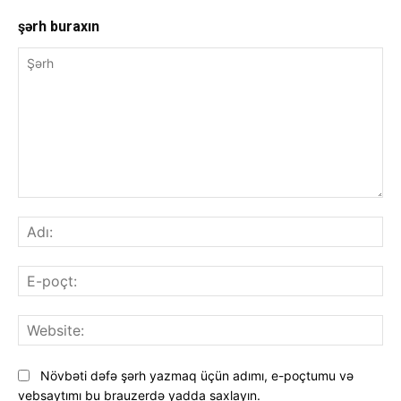
şərh buraxın
Şərh
Adı
E-
poç
Web
Növbəti dəfə şərh yazmaq üçün adımı, e-poçtumu və
vebsaytımı bu brauzerdə yadda saxlayın.