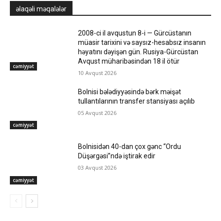
əlaqəli məqalələr
2008-ci il avqustun 8-i — Gürcüstanın
müasir tarixini və saysız-hesabsız insanın
həyatını dəyişən gün. Rusiya-Gürcüstan
Avqust müharibəsindən 18 il ötür
cəmiyyət
10 Avqust 2026
Bolnisi bələdiyyəsində bərk məişət
tullantılarının transfer stansiyası açılıb
05 Avqust 2026
cəmiyyət
Bolnisidən 40-dan çox gənc “Ordu
Düşərgəsi”ndə iştirak edir
03 Avqust 2026
cəmiyyət