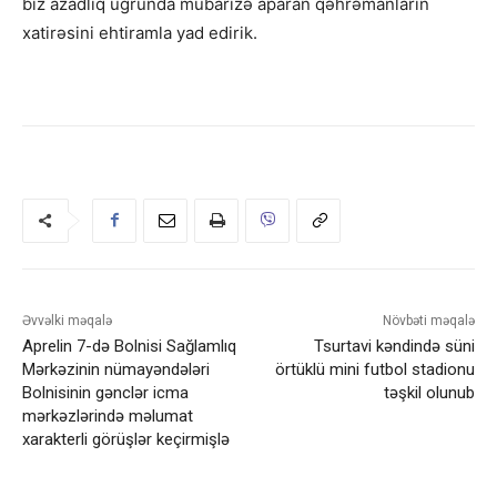
biz azadlıq uğrunda mübarizə aparan qəhrəmanların
xatirəsini ehtiramla yad edirik.
Əvvəlki məqalə
Növbəti məqalə
Aprelin 7-də Bolnisi Sağlamlıq
Tsurtavi kəndində süni
Mərkəzinin nümayəndələri
örtüklü mini futbol stadionu
Bolnisinin gənclər icma
təşkil olunub
mərkəzlərində məlumat
xarakterli görüşlər keçirmişlə