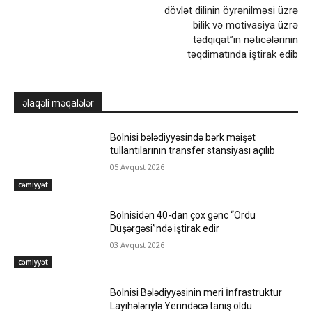
dövlət dilinin öyrənilməsi üzrə
bilik və motivasiya üzrə
tədqiqat”ın nəticələrinin
təqdimatında iştirak edib
əlaqəli məqalələr
Bolnisi bələdiyyəsində bərk məişət
tullantılarının transfer stansiyası açılıb
05 Avqust 2026
cəmiyyət
Bolnisidən 40-dan çox gənc “Ordu
Düşərgəsi”ndə iştirak edir
03 Avqust 2026
cəmiyyət
Bolnisi Bələdiyyəsinin meri İnfrastruktur
Layihələriylə Yerindəcə tanış oldu