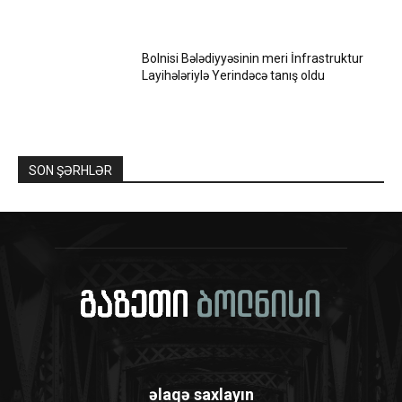
Bolnisi Bələdiyyəsinin meri İnfrastruktur
Layihələriylə Yerindəcə tanış oldu
SON ŞƏRHLƏR
əlaqə saxlayın