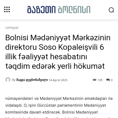
cəmiyyət
Bolnisi Mədəniyyət Mərkəzinin
direktoru Soso Kopaleişvili 6
illik fəaliyyət hesabatını
təqdim edərək yerli hökumət
By
მაგდა დევნოზაშვილი
14 Aprel 2025
139
0
nümayəndələri və Mədəniyyət Mərkəzinin əməkdaşları ilə
vidalaşıb. O, işini Gürcüstan parlamentinin Mədəniyyət
komitəsində davam etdirəcək. Bolnisi Mədəniyyət