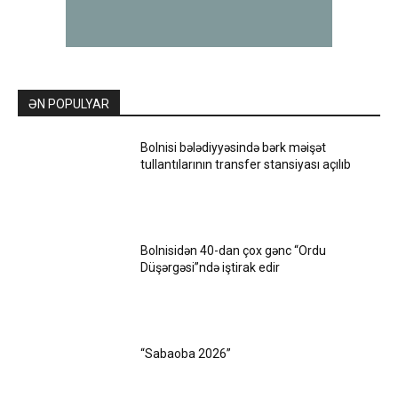
ƏN POPULYAR
Bolnisi bələdiyyəsində bərk məişət
tullantılarının transfer stansiyası açılıb
Bolnisidən 40-dan çox gənc “Ordu
Düşərgəsi”ndə iştirak edir
“Sabaoba 2026”