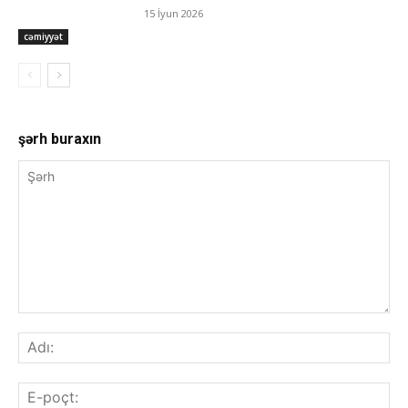
15 İyun 2026
cəmiyyət
şərh buraxın
Şərh
Adı
E-