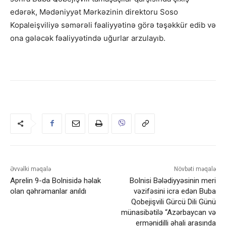
edərək, Mədəniyyət Mərkəzinin direktoru Soso
Kopaleişviliyə səmərəli fəaliyyətinə görə təşəkkür edib və
ona gələcək fəaliyyətində uğurlar arzulayıb.
Əvvəlki məqalə
Növbəti məqalə
Aprelin 9-da Bolnisidə həlak
Bolnisi Bələdiyyəsinin meri
olan qəhrəmanlar anıldı
vəzifəsini icra edən Buba
Qobejişvili Gürcü Dili Günü
münasibətilə “Azərbaycan və
ermənidilli əhali arasında