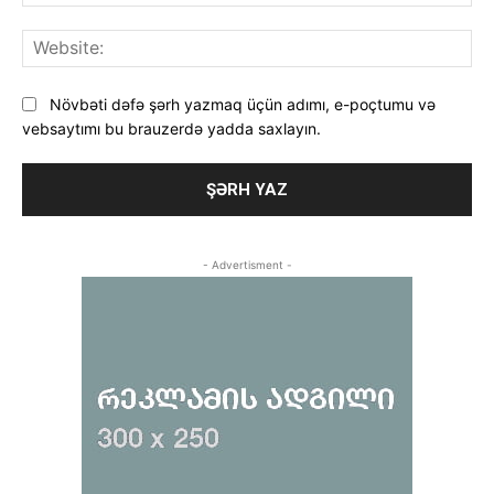
poç
Web
Növbəti dəfə şərh yazmaq üçün adımı, e-poçtumu və
vebsaytımı bu brauzerdə yadda saxlayın.
- Advertisment -