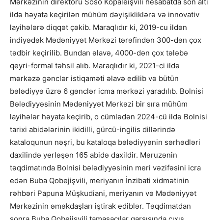
Mərkəzinin direktoru Soso Kopaleişvili hesabatda son altı
ildə həyata keçirilən mühüm dəyişikliklərə və innovativ
layihələrə diqqət çəkib. Maraqlıdır ki, 2019-cu ildən
indiyədək Mədəniyyət Mərkəzi tərəfindən 300-dən çox
tədbir keçirilib. Bundan əlavə, 4000-dən çox tələbə
qeyri-formal təhsil alıb. Maraqlıdır ki, 2021-ci ildə
mərkəzə gənclər istiqaməti əlavə edilib və bütün
bələdiyyə üzrə 6 gənclər icma mərkəzi yaradılıb. Bolnisi
Bələdiyyəsinin Mədəniyyət Mərkəzi bir sıra mühüm
layihələr həyata keçirib, o cümlədən 2024-cü ildə Bolnisi
tarixi abidələrinin ikidilli, gürcü-ingilis dillərində
kataloqunun nəşri, bu kataloqa bələdiyyənin sərhədləri
daxilində yerləşən 165 abidə daxildir. Məruzənin
təqdimatında Bolnisi bələdiyyəsinin meri vəzifəsini icra
edən Buba Qobejişvili, meriyanın İnzibati xidmətinin
rəhbəri Papuna Müşkudiani, meriyanın və Mədəniyyət
Mərkəzinin əməkdaşları iştirak ediblər. Təqdimatdan
sonra Buba Qobejişvili tamaşaçılar qarşısında çıxış