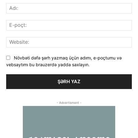
Adı
E-
poç
Web
Növbəti dəfə şərh yazmaq üçün adımı, e-poçtumu və
vebsaytımı bu brauzerdə yadda saxlayın.
- Advertisment -