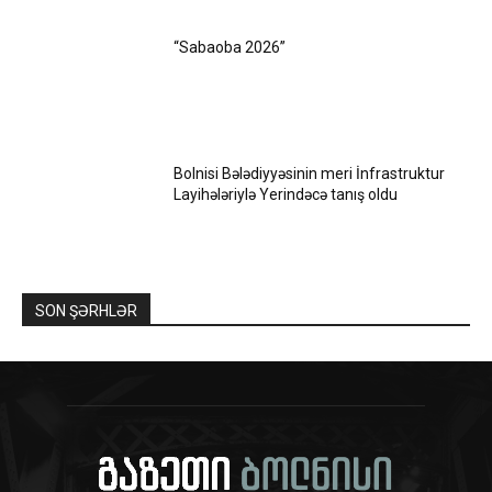
“Sabaoba 2026”
Bolnisi Bələdiyyəsinin meri İnfrastruktur
Layihələriylə Yerindəcə tanış oldu
SON ŞƏRHLƏR