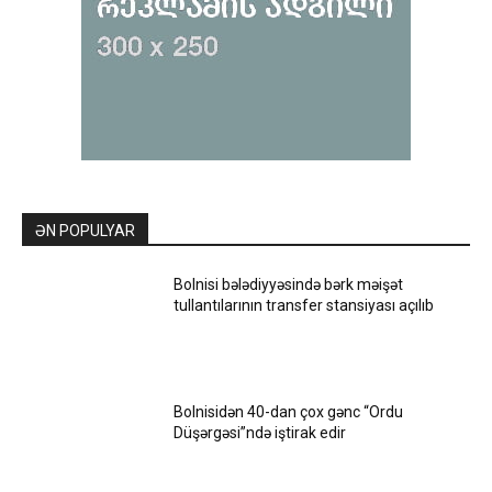
ƏN POPULYAR
Bolnisi bələdiyyəsində bərk məişət
tullantılarının transfer stansiyası açılıb
Bolnisidən 40-dan çox gənc “Ordu
Düşərgəsi”ndə iştirak edir