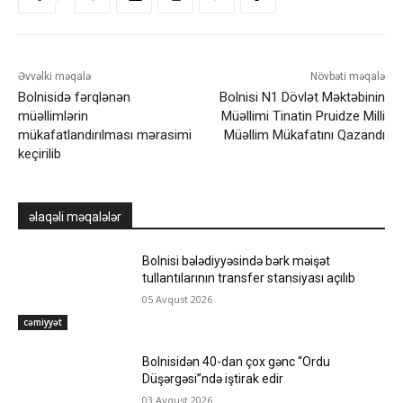
Əvvəlki məqalə
Növbəti məqalə
Bolnisidə fərqlənən
Bolnisi N1 Dövlət Məktəbinin
müəllimlərin
Müəllimi Tinatin Pruidze Milli
mükafatlandırılması mərasimi
Müəllim Mükafatını Qazandı
keçirilib
əlaqəli məqalələr
Bolnisi bələdiyyəsində bərk məişət
tullantılarının transfer stansiyası açılıb
05 Avqust 2026
cəmiyyət
Bolnisidən 40-dan çox gənc “Ordu
Düşərgəsi”ndə iştirak edir
03 Avqust 2026