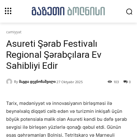
cəmiyyət
Asureti Şərab Festivalı
Regional Şərabçılara Ev
Sahibliyi Edir
By
მაგდა დევნოზაშვილი
27 Oktyabr 2025
103
0
Tarix, mədəniyyət və innovasiyanın birləşməsi ilə
beynəlxalq diqqəti cəlb edən və turizmin inkişafı üçün
böyük potensiala malik olan Asureti kəndi bu dəfə şərab
sevgisi ilə birləşən yüzlərlə qonağı qəbul etdi. Günün
əsas qəhrəmanları Bolnisi, Tetritskaro və Marneuli