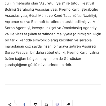
cü ilin məhsulu olan “Asuretuli Şala” ilə tutdu. Festival
Bolnisi Şərabçılıq Assosiasiyası, Kvemo Kartli Şərabçılıq
Assosiasiyası, Ətraf Mühit və Kənd Təsərrüfatı Nazirliyi,
Aqromərkəz və Ban hoft tərəfindən təşkil edilmiş və Milli
Şərab Agentliyi, İsveçrə İnkişaf və Əməkdaşlıq Agentliyi
və Helvitas təşkilatı tərəfindən maliyyələşdirilmişdir. Kiçik
bir tarixi kənddə simvolik olaraq keçirilən və şərabla
maraqlanan çox sayda insanı bir araya gətirən Assureti
Şərab Festivalı bir daha sübut etdi ki, Kvemo Kartli yalnız
üzüm bağları bölgəsi deyil, həm də Gürcüstan
şərabçılığının güclü nüvələrindən biridir.