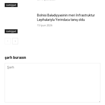
cəmiyyət
Bolnisi Bələdiyyəsinin meri İnfrastruktur
Layihələriylə Yerindəcə tanış oldu
15 İyun 2026
cəmiyyət
şərh buraxın
Şərh