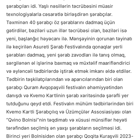
şərabçıları idi. Yaşlı nəsillərin təcrübəsini müasir
texnologiyalarla cəsarətlə birləşdirən şərabçılar.
Təxminən 40 şərabçı öz şərablarını dadmaq üçün
gətirdilər, bəziləri uzun illər təcrübəsi olan, bəziləri isə
yeni, başlanğıc həyəcanı ilə. Mənşəyinin qorunan təyinatı
ilə keçirilən Asureti Şərab Festivalında qonaqlar yerli
şərabları dadmaq, yeni şərab zavodları ilə tanış olmaq,
sərgilənən əl işlərinə baxmaq və müxtəlif maarifləndirici
və əyləncəli tədbirlərdə iştirak etmək imkanı əldə etdilər.
Tədbirin təşkilatçılarından və aparıcılarından biri olan
şərabçı Quram Avqopaşvili festivalın əhəmiyyətindən
danışdı və Kvemo Kartlinin şərab xəritəsində şərəfli yer
tutduğunu qeyd etdi. Festivalın mühüm tədbirlərindən biri
Kvemo Kartli Şərabçılıq və Üzümçülər Assosiasiyası olan
“Qvino Bolnisi”nin təqdimatı və xüsusi münsiflər heyəti
tərəfindən seçilmiş ən yaxşı şərabların seçilməsi idi.
Birinci yeri Bolnisidən olan şərabçı Qoqita Kuraşvili 2023-