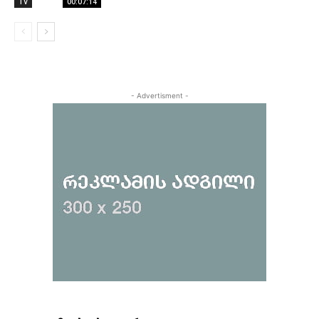
TV
00:07:14
- Advertisment -