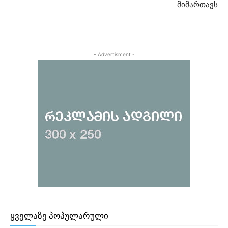
მიმართავს
- Advertisment -
ᲧᲕᲔᲚᲐᲖᲔ ᲞᲝᲞᲣᲚᲐᲠᲣᲚᲘ