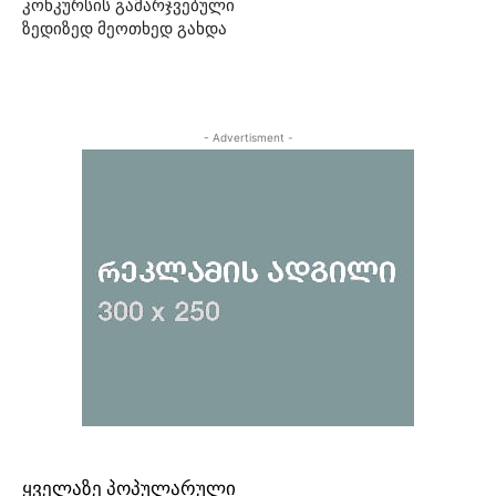
კონკურსის გამარჯვებული
ზედიზედ მეოთხედ გახდა
- Advertisment -
ᲧᲕᲔᲚᲐᲖᲔ ᲞᲝᲞᲣᲚᲐᲠᲣᲚᲘ