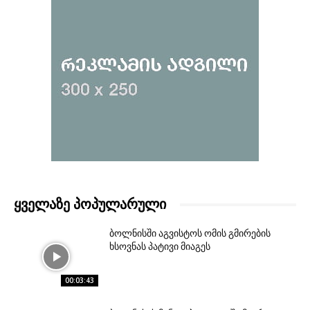
ᲧᲕᲔᲚᲐᲖᲔ ᲞᲝᲞᲣᲚᲐᲠᲣᲚᲘ
ბოლნისში აგვისტოს ომის გმირების
ხსოვნას პატივი მიაგეს
00:03:43