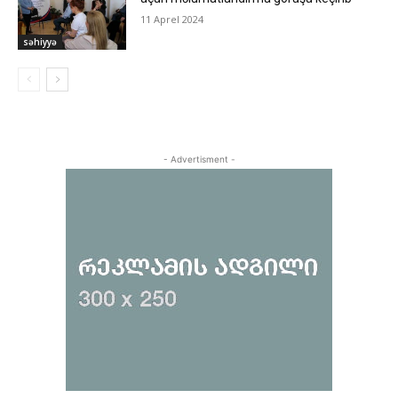
11 Aprel 2024
səhiyyə
- Advertisment -