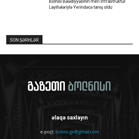
Bolnisi Bələdiyyəsinin meri İnfrastruktur
Layihələriylə Yerindəcə tanış oldu
SON ŞƏRHLƏR
əlaqə saxlayın
e-poçt:
bolnisi.ge@gmail.com