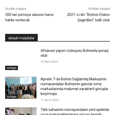
Əvvəlki məqalə
Növbəti məqalə
200 lari pensiya əlavəsi hansı
2021-ci ilin “Bolnisi Etalon
halda veriləcək
Şagirdləri” bəlli olub
əlaqəli məqalələr
Əfsanəvi yapon cüdoçusu Bolnisidə qonaq
olub
25 Mart 2025
səhiyyə
Aprelin 7-də Bolnisi Sağlamlıq Mərkəzinin
nümayəndələri Bolnisinin gənclər icma
mərkəzlərində məlumat xarakterli görüşlər
keçirmişlə
səhiyyə
11 Aprel 2024
Tibb sahəsinin nümayəndələri yerli qadınlar
üçün məlumatlandırma görüşü keçirib