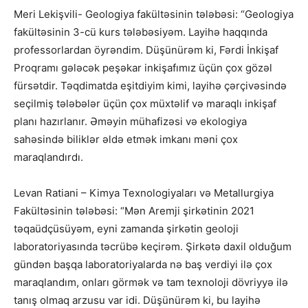
Meri Lekişvili- Geologiya fakültəsinin tələbəsi: “Geologiya
fakültəsinin 3-cü kurs tələbəsiyəm. Layihə haqqında
professorlardan öyrəndim. Düşünürəm ki, Fərdi İnkişaf
Proqramı gələcək peşəkar inkişafımız üçün çox gözəl
fürsətdir. Təqdimatda eşitdiyim kimi, layihə çərçivəsində
seçilmiş tələbələr üçün çox müxtəlif və maraqlı inkişaf
planı hazırlanır. Əməyin mühafizəsi və ekologiya
sahəsində biliklər əldə etmək imkanı məni çox
maraqlandırdı.
Levan Ratiani – Kimya Texnologiyaları və Metallurgiya
Fakültəsinin tələbəsi: “Mən Aremji şirkətinin 2021
təqaüdçüsüyəm, eyni zamanda şirkətin geoloji
laboratoriyasında təcrübə keçirəm. Şirkətə daxil olduğum
gündən başqa laboratoriyalarda nə baş verdiyi ilə çox
maraqlandım, onları görmək və tam texnoloji dövriyyə ilə
tanış olmaq arzusu var idi. Düşünürəm ki, bu layihə