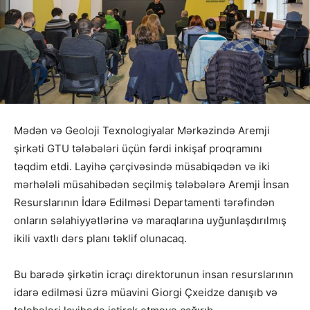
Mədən və Geoloji Texnologiyalar Mərkəzində Aremji
şirkəti GTU tələbələri üçün fərdi inkişaf proqramını
təqdim etdi. Layihə çərçivəsində müsabiqədən və iki
mərhələli müsahibədən seçilmiş tələbələrə Aremji İnsan
Resurslarının İdarə Edilməsi Departamenti tərəfindən
onların səlahiyyətlərinə və maraqlarına uyğunlaşdırılmış
ikili vaxtlı dərs planı təklif olunacaq.
Bu barədə şirkətin icraçı direktorunun insan resurslarının
idarə edilməsi üzrə müavini Giorgi Çxeidze danışıb və