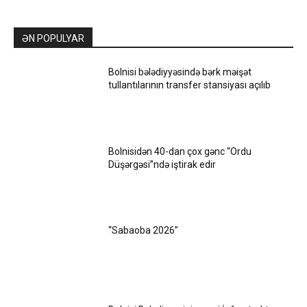
ƏN POPULYAR
Bolnisi bələdiyyəsində bərk məişət
tullantılarının transfer stansiyası açılıb
Bolnisidən 40-dan çox gənc “Ordu
Düşərgəsi”ndə iştirak edir
“Sabaoba 2026”