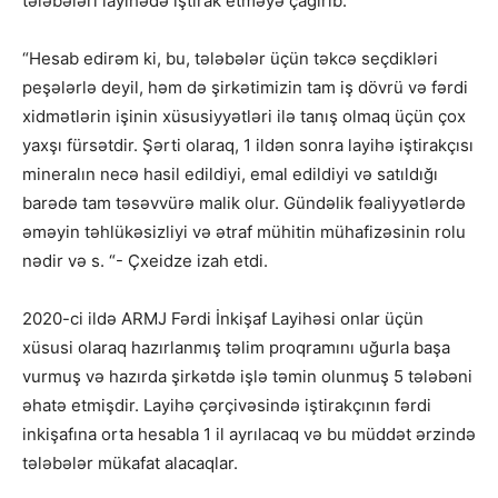
tələbələri layihədə iştirak etməyə çağırıb.
“Hesab edirəm ki, bu, tələbələr üçün təkcə seçdikləri
peşələrlə deyil, həm də şirkətimizin tam iş dövrü və fərdi
xidmətlərin işinin xüsusiyyətləri ilə tanış olmaq üçün çox
yaxşı fürsətdir. Şərti olaraq, 1 ildən sonra layihə iştirakçısı
mineralın necə hasil edildiyi, emal edildiyi və satıldığı
barədə tam təsəvvürə malik olur. Gündəlik fəaliyyətlərdə
əməyin təhlükəsizliyi və ətraf mühitin mühafizəsinin rolu
nədir və s. “- Çxeidze izah etdi.
2020-ci ildə ARMJ Fərdi İnkişaf Layihəsi onlar üçün
xüsusi olaraq hazırlanmış təlim proqramını uğurla başa
vurmuş və hazırda şirkətdə işlə təmin olunmuş 5 tələbəni
əhatə etmişdir. Layihə çərçivəsində iştirakçının fərdi
inkişafına orta hesabla 1 il ayrılacaq və bu müddət ərzində
tələbələr mükafat alacaqlar.