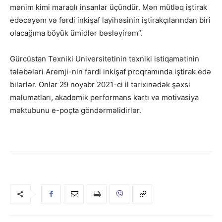
mənim kimi maraqlı insanlar üçündür. Mən mütləq iştirak
edəcəyəm və fərdi inkişaf layihəsinin iştirakçılarından biri
olacağıma böyük ümidlər bəsləyirəm”.
Gürcüstan Texniki Universitetinin texniki istiqamətinin
tələbələri Aremji-nin fərdi inkişaf proqramında iştirak edə
bilərlər. Onlar 29 noyabr 2021-ci il tarixinədək şəxsi
məlumatları, akademik performans kartı və motivasiya
məktubunu e-poçta göndərməlidirlər.