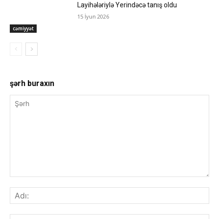
Layihələriylə Yerindəcə tanış oldu
15 İyun 2026
cəmiyyət
şərh buraxın
Şərh
Adı
E-