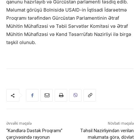
qanunu hazırlayıb və Gürcüstan parlamenti təsdiq edib.
Məlumat görüşü Bolnisidə USAID-in İqtisadi İdarəetmə
Proqramı tərəfindən Gürcüstan Parlamentinin Ətraf
Mühitin Mühafizəsi və Təbii Sərvətlər Komitəsi və Ətraf
Mühitin Mühafizəsi və Kənd Təsərrüfatı Nazirliyi ilə birgə
təşkil olunub.
Əvvəlki məqalə
Növbəti məqalə
“Kəndlərə Dəstək Proqramı”
Təhsil Nazirliyindən verilən
çərçivəsində rayonun
məlumata görə, dövlət