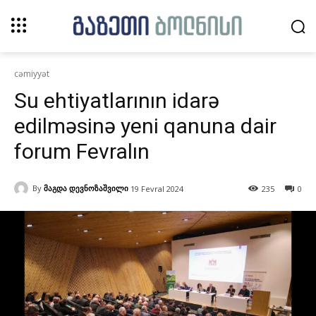
cəmiyyət
Su ehtiyatlarının idarə
edilməsinə yeni qanuna dair
forum Fevralın
By
მაგდა დევნოზაშვილი
19 Fevral 2024
235
0