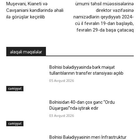
Muşevani, Kianeti və
ümumi təhsil müəssisələrinə
Cavşaniani kəndlərində əhali
direktor vəzifəsinə
ilə görüşlər keçirilib
namizədlərin qeydiyyatı 2024-
cü il fevralın 19-dan başlayıb,
fevralın 29-da başa çatacaq
əlaqəli məqalələr
Bolnisi bələdiyyəsində bərk məişət
tullantılarının transfer stansiyası açılıb
05 Avqust 2026
cəmiyyət
Bolnisidən 40-dan çox gənc “Ordu
Düşərgəsi”ndə iştirak edir
03 Avqust 2026
cəmiyyət
Bolnisi Bələdiyyəsinin meri İnfrastruktur