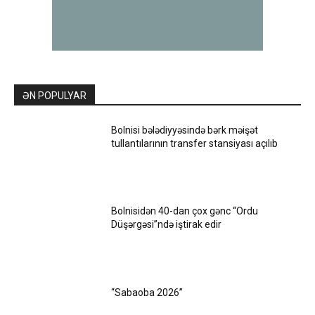
ƏN POPULYAR
Bolnisi bələdiyyəsində bərk məişət
tullantılarının transfer stansiyası açılıb
Bolnisidən 40-dan çox gənc “Ordu
Düşərgəsi”ndə iştirak edir
“Sabaoba 2026”