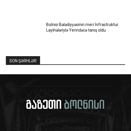
Bolnisi Bələdiyyəsinin meri İnfrastruktur
Layihələriylə Yerindəcə tanış oldu
SON ŞƏRHLƏR