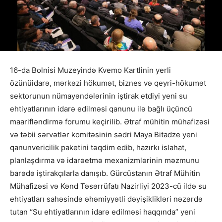
16-da Bolnisi Muzeyində Kvemo Kartlinin yerli
özünüidarə, mərkəzi hökumət, biznes və qeyri-hökumət
sektorunun nümayəndələrinin iştirak etdiyi yeni su
ehtiyatlarının idarə edilməsi qanunu ilə bağlı üçüncü
maarifləndirmə forumu keçirilib. Ətraf mühitin mühafizəsi
və təbii sərvətlər komitəsinin sədri Maya Bitadze yeni
qanunvericilik paketini təqdim edib, hazırkı islahat,
planlaşdırma və idarəetmə mexanizmlərinin məzmunu
barədə iştirakçılarla danışıb. Gürcüstanın Ətraf Mühitin
Mühafizəsi və Kənd Təsərrüfatı Nazirliyi 2023-cü ildə su
ehtiyatları sahəsində əhəmiyyətli dəyişiklikləri nəzərdə
tutan “Su ehtiyatlarının idarə edilməsi haqqında” yeni