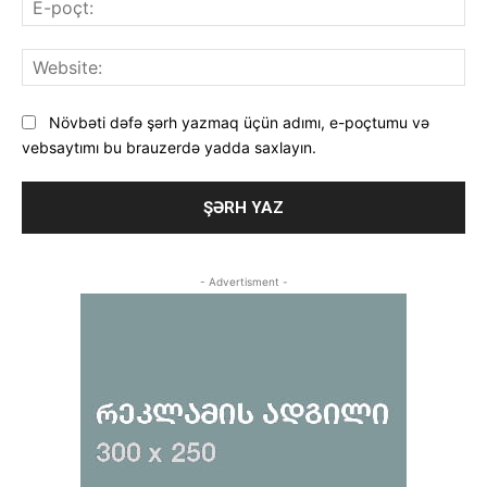
poç
Web
Növbəti dəfə şərh yazmaq üçün adımı, e-poçtumu və
vebsaytımı bu brauzerdə yadda saxlayın.
- Advertisment -