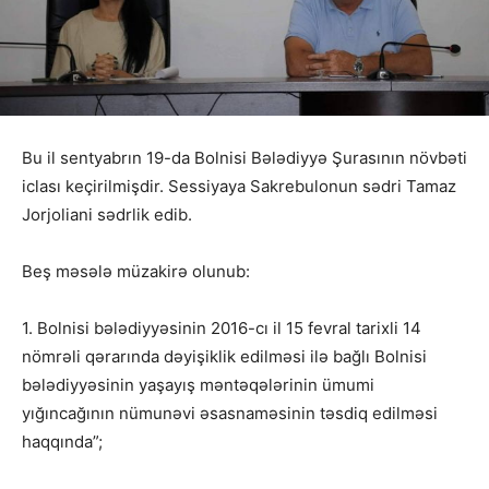
Bu il sentyabrın 19-da Bolnisi Bələdiyyə Şurasının növbəti
iclası keçirilmişdir. Sessiyaya Sakrebulonun sədri Tamaz
Jorjoliani sədrlik edib.
Beş məsələ müzakirə olunub:
1. Bolnisi bələdiyyəsinin 2016-cı il 15 fevral tarixli 14
nömrəli qərarında dəyişiklik edilməsi ilə bağlı Bolnisi
bələdiyyəsinin yaşayış məntəqələrinin ümumi
yığıncağının nümunəvi əsasnaməsinin təsdiq edilməsi
haqqında”;