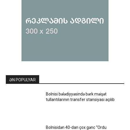
ƏN POPULYAR
Bolnisi bələdiyyəsində bərk məişət
tullantılarının transfer stansiyası açılıb
Bolnisidən 40-dan çox gənc “Ordu