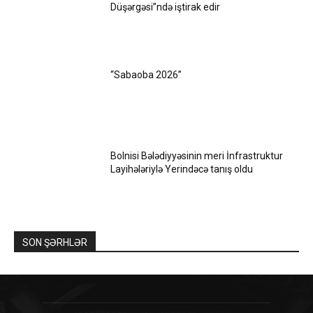
Düşərgəsi”ndə iştirak edir
“Sabaoba 2026”
Bolnisi Bələdiyyəsinin meri İnfrastruktur
Layihələriylə Yerindəcə tanış oldu
SON ŞƏRHLƏR