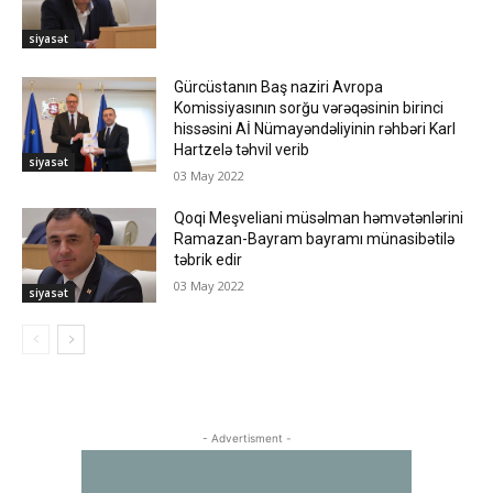
siyasət
Gürcüstanın Baş naziri Avropa
Komissiyasının sorğu vərəqəsinin birinci
hissəsini Aİ Nümayəndəliyinin rəhbəri Karl
Hartzelə təhvil verib
siyasət
03 May 2022
Qoqi Meşveliani müsəlman həmvətənlərini
Ramazan-Bayram bayramı münasibətilə
təbrik edir
03 May 2022
siyasət
- Advertisment -