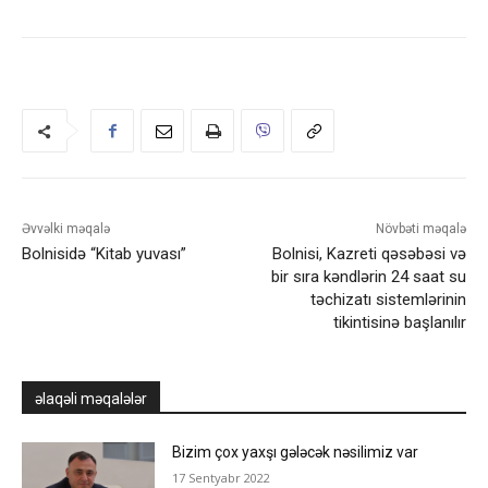
Əvvəlki məqalə
Növbəti məqalə
Bolnisidə “Kitab yuvası”
Bolnisi, Kazreti qəsəbəsi və
bir sıra kəndlərin 24 saat su
təchizatı sistemlərinin
tikintisinə başlanılır
əlaqəli məqalələr
Bizim çox yaxşı gələcək nəsilimiz var
17 Sentyabr 2022