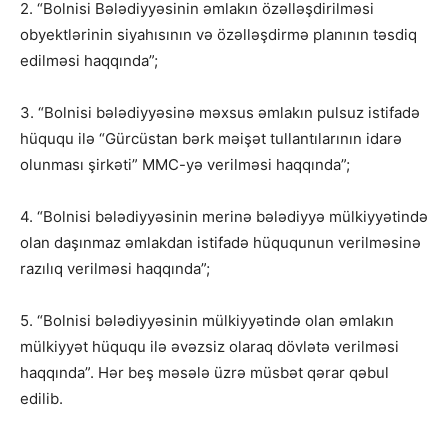
2. “Bolnisi Bələdiyyəsinin əmlakın özəlləşdirilməsi
obyektlərinin siyahısının və özəlləşdirmə planının təsdiq
edilməsi haqqında”;
3. “Bolnisi bələdiyyəsinə məxsus əmlakın pulsuz istifadə
hüququ ilə “Gürcüstan bərk məişət tullantılarının idarə
olunması şirkəti” MMC-yə verilməsi haqqında”;
4. “Bolnisi bələdiyyəsinin merinə bələdiyyə mülkiyyətində
olan daşınmaz əmlakdan istifadə hüququnun verilməsinə
razılıq verilməsi haqqında”;
5. “Bolnisi bələdiyyəsinin mülkiyyətində olan əmlakın
mülkiyyət hüququ ilə əvəzsiz olaraq dövlətə verilməsi
haqqında”. Hər beş məsələ üzrə müsbət qərar qəbul
edilib.