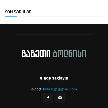
SON ŞƏRHLƏR
əlaqə saxlayın
e-poçt:
bolnisi.ge@gmail.com