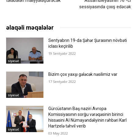
tələbələri maliyyələşdirəcək
Assambleyasının 76 -cı
sessiyasında çıxış edəcək
əlaqəli məqalələr
Sentyabrın 19-da Şəhər Şurasının növbəti
iclası keçirilib
19 Sentyabr 2022
siyasət
Bizim çox yaxşı gələcək nəsilimiz var
17 Sentyabr 2022
siyasət
Gürcüstanın Baş naziri Avropa
Komissiyasının sorğu vərəqəsinin birinci
hissəsini Aİ Nümayəndəliyinin rəhbəri Karl
Hartzelə təhvil verib
siyasət
03 May 2022