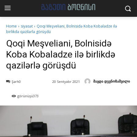
Home
siyasət
Qoqi Meşveliani, Bolnisidə Koba Kobaladze ilə
birlikdə qazilərlə görüşdü
Qoqi Meşveliani, Bolnisidə
Koba Kobaladze ilə birlikdə
qazilərlə görüşdü
მაგდა დევნოზაშვილი
Şərh
0
20 Sentyabr 2021
görünüşü
373