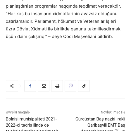
planlaşdırılan proqramlar haqqında təqdimat verəcəkdir.
“Hər kəs bu insanların xidmətlərinin əvəzsiz olduğunu
xatırlamalıdır. Parlament, hökumət və Veteranlar İşləri
üzrə Dövlət Xidməti ilə birlikdə qanunu təkmilləşdirmək
üçün daim çalışırıq.” – deyə Qoqi Meşveliani bildirib.
Əvvəlki məqalə
Növbəti məqalə
Bolnisi munisipaliteti 2021-
Gürcüstan Baş naziri İrakli
2022-ci tədris ilində də
Qaribaşvili BMT Baş