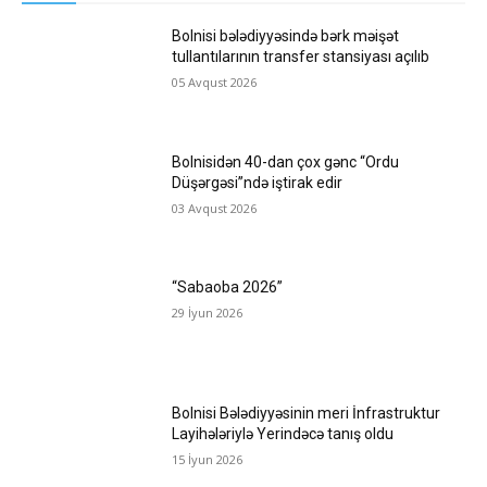
Bolnisi bələdiyyəsində bərk məişət
tullantılarının transfer stansiyası açılıb
05 Avqust 2026
Bolnisidən 40-dan çox gənc “Ordu
Düşərgəsi”ndə iştirak edir
03 Avqust 2026
“Sabaoba 2026”
29 İyun 2026
Bolnisi Bələdiyyəsinin meri İnfrastruktur
Layihələriylə Yerindəcə tanış oldu
15 İyun 2026