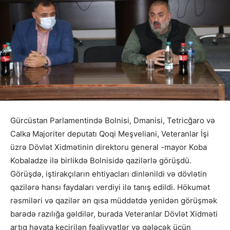
Gürcüstan Parlamentində Bolnisi, Dmanisi, Tetricğaro və
Calka Majoriter deputatı Qoqi Meşveliani, Veteranlar İşi
üzrə Dövlət Xidmətinin direktoru general -mayor Koba
Kobaladze ilə birlikdə Bolnisidə qazilərlə görüşdü.
Görüşdə, iştirakçıların ehtiyacları dinlənildi və dövlətin
qazilərə hansı faydaları verdiyi ilə tanış edildi. Hökumət
rəsmiləri və qazilər ən qısa müddətdə yenidən görüşmək
barədə razılığa gəldilər, burada Veteranlar Dövlət Xidməti
artıq həyata keçirilən fəaliyyətlər və gələcək üçün