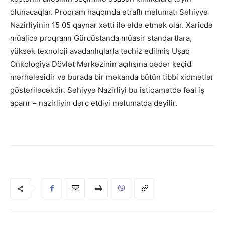
olunacaqlar. Proqram haqqında ətraflı məlumatı Səhiyyə
Nazirliyinin 15 05 qaynar xətti ilə əldə etmək olar. Xaricdə
müalicə proqramı Gürcüstanda müasir standartlara,
yüksək texnoloji avadanlıqlarla təchiz edilmiş Uşaq
Onkologiya Dövlət Mərkəzinin açılışına qədər keçid
mərhələsidir və burada bir məkanda bütün tibbi xidmətlər
göstəriləcəkdir. Səhiyyə Nazirliyi bu istiqamətdə fəal iş
aparır – nazirliyin dərc etdiyi məlumatda deyilir.