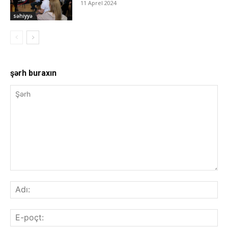
11 Aprel 2024
səhiyyə
şərh buraxın
Şərh
Adı
E-
poç