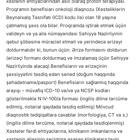
xəstənin ehtiyaclarından asılı olaraq proton terapiyası.
Proqramın benefisiarı onkoloji diaqnozu (Xəstəliklərin
Beynəlxalq Təsnifatı (ICD) kodu ilə) olan 18 yaşına
çatmamış şəxs ola bilər. Proqramda iştirak etmək üçün
valideyn və ya ailə nümayəndəsi Səhiyyə Nazirliyinin
qəbul şöbəsinə müraciət etməli və yerindəcə ərizəyi
doldurmalıdır ki, bunun üçün: Ərizə formasını doldurun
(ərizəçi formanı doldurmaq və imzalamaq üçün Səhiyyə
Nazirliyində alacaq) Benefisiarın və ərizəçinin
şəxsiyyətini təsdiq edən sənəd (doğum haqqında
şəhadətnamə/pasport) Benefisiarın sağlamlıq haqqında
arayışı – müvafiq ICD-10 və/və ya NCSP kodları
göstərilməklə N IV-100/a forması (ingilis dilinə tərcümə
edilmiş, notarial qaydada təsdiq edilmiş) Mövcud
diaqnostik tədqiqatlara cavablar (morfologiya, CT və s.)
(ingilis dilinə tərcümə, notarial qaydada təsdiqlənmiş)
Xəstələr fərdi ehtiyaclarına, klinikanın imkanlarına və
xəstənin ailəsinin seçiminə əsasən klinikalara təyin