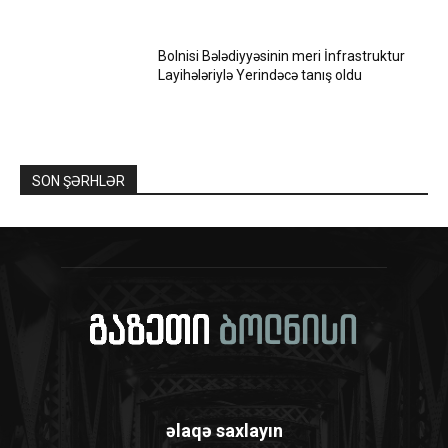
Bolnisi Bələdiyyəsinin meri İnfrastruktur
Layihələriylə Yerindəcə tanış oldu
SON ŞƏRHLƏR
əlaqə saxlayın