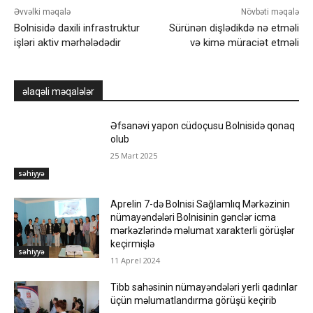
Əvvəlki məqalə
Növbəti məqalə
Bolnisidə daxili infrastruktur
Sürünən dişlədikdə nə etməli
işləri aktiv mərhələdədir
və kimə müraciət etməli
əlaqəli məqalələr
Əfsanəvi yapon cüdoçusu Bolnisidə qonaq
olub
25 Mart 2025
səhiyyə
Aprelin 7-də Bolnisi Sağlamlıq Mərkəzinin
nümayəndələri Bolnisinin gənclər icma
mərkəzlərində məlumat xarakterli görüşlər
keçirmişlə
səhiyyə
11 Aprel 2024
Tibb sahəsinin nümayəndələri yerli qadınlar
üçün məlumatlandırma görüşü keçirib