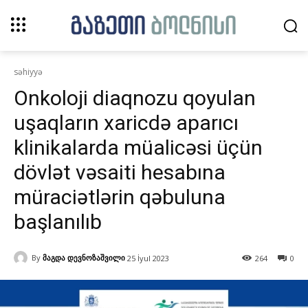
səhiyyə
Onkoloji diaqnozu qoyulan
uşaqların xaricdə aparıcı
klinikalarda müalicəsi üçün
dövlət vəsaiti hesabına
müraciətlərin qəbuluna
başlanılıb
By
მაგდა დევნოზაშვილი
25 İyul 2023
264
0