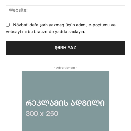
Web
Növbəti dəfə şərh yazmaq üçün adımı, e-poçtumu və
vebsaytımı bu brauzerdə yadda saxlayın.
- Advertisment -