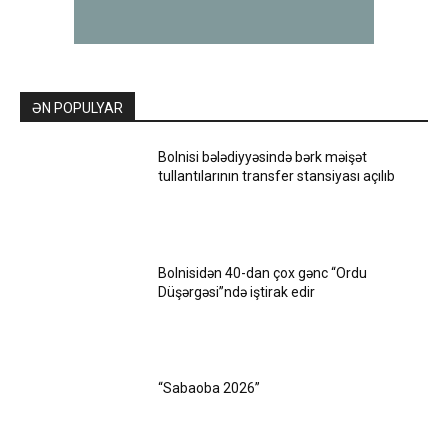
ƏN POPULYAR
Bolnisi bələdiyyəsində bərk məişət
tullantılarının transfer stansiyası açılıb
Bolnisidən 40-dan çox gənc “Ordu
Düşərgəsi”ndə iştirak edir
“Sabaoba 2026”