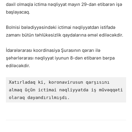
daxil olmaqla ictima nəqliyyat mayın 29-dan etibarən işə
başlayacaq.
Bolnisi bələdiyyəsindəki ictimai nəqliyyatdan istifadə
zamanı bütün təhlükəsizlik qaydalarına əməl ediləcəkdir.
İdarələrarası koordinasiya Şurasının qərarı ilə
şəhərlərarası nəqliyyat iyunun 8-dən etibarən bərpa
ediləcəkdir.
Xatırladaq ki, koronavirusun qarşısını 
almaq üçün ictimai nəqliyyatda iş müvəqqəti 
olaraq dayandırılmışdı.