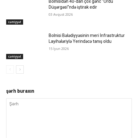
Bolnisidən 40-dan çox gənc “Ordu
Düşərgəsi”ndə iştirak edir
03 Avqust 2026
cəmiyyət
Bolnisi Bələdiyyəsinin meri İnfrastruktur
Layihələriylə Yerindəcə tanış oldu
15 İyun 2026
cəmiyyət
şərh buraxın