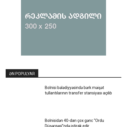
ƏN POPULYAR
Bolnisi bələdiyyəsində bərk məişət
tullantılarının transfer stansiyası açılıb
Bolnisidən 40-dan çox gənc “Ordu
Düşərgəsi”ndə iştirak edir