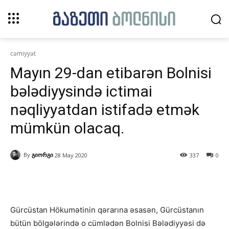
cəmiyyət
Mayın 29-dan etibarən Bolnisi
bələdiyysində ictimai
nəqliyyatdan istifadə etmək
mümkün olacaq.
By
გიორგი
28 May 2020
337
0
Gürcüstan Hökumətinin qərarına əsasən, Gürcüstanın
bütün bölgələrində o cümlədən Bolnisi Bələdiyyəsi də