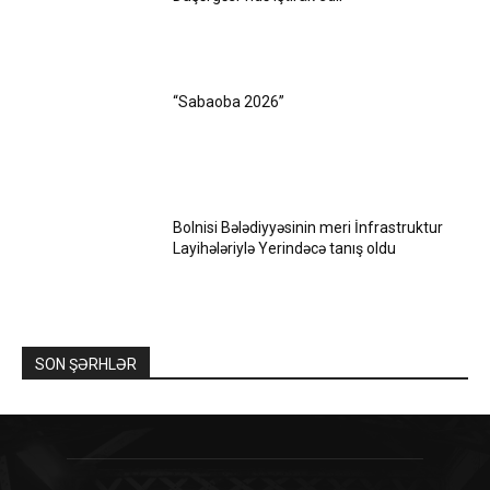
“Sabaoba 2026”
Bolnisi Bələdiyyəsinin meri İnfrastruktur
Layihələriylə Yerindəcə tanış oldu
SON ŞƏRHLƏR