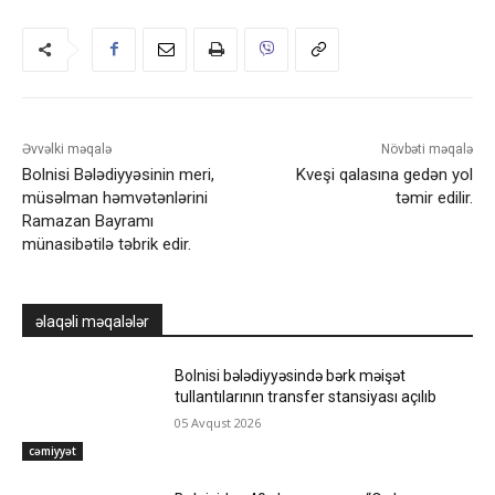
Əvvəlki məqalə
Növbəti məqalə
Bolnisi Bələdiyyəsinin meri,
Kveşi qalasına gedən yol
müsəlman həmvətənlərini
təmir edilir.
Ramazan Bayramı
münasibətilə təbrik edir.
əlaqəli məqalələr
Bolnisi bələdiyyəsində bərk məişət
tullantılarının transfer stansiyası açılıb
05 Avqust 2026
cəmiyyət