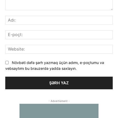
Şərh
Adı
E-
poç
Web
Növbəti dəfə şərh yazmaq üçün adımı, e-poçtumu və
vebsaytımı bu brauzerdə yadda saxlayın.
- Advertisment -