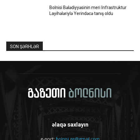
Bolnisi Bələdiyyəsinin meri İnfrastruktur
Layihələriylə Yerindəcə tanış oldu
SON ŞƏRHLƏR
əlaqə saxlayın
e-poçt:
bolnisi.ge@gmail.com