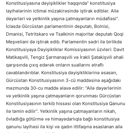
Konstitusiyasına dəyişikliklər haqqında” konstitusiya
layihələrinin ictimai müzakirəsində iştirak ediblər. Ailə
dəyərləri və yetkinlik yaşına çatmayanların müdafiəsi”.
İclasda Gürcüstan parlamentinin deputatı, Bolnisi,
Dmanisi, Tetritskaro və Tsalkinin majoritar deputatı Qoqi
Meşveliani də iştirak edib. Parlamentin sədri ilə birlikdə
Konstitusiyaya Dəyişikliklər Komissiyasının üzvləri: Davit
Matikaşvili, Tengiz Şarmanaşvili və İrakli Şatakişvili əhali
qarşısında çıxış edərək onların suallarını ətraflı
cavablandırıblar. Konstitusiya dəyişikliklərinə əsasən,
Gürcüstan Konstitusiyasının 3-cü maddəsinə aşağıdakı
məzmunda 30-cu maddə əlavə edilir: “Ailə dəyərlərinin
və yetkinlik yaşına çatmayanların qorunması Gürcüstan
Konstitusiyasının tərkib hissəsi olan Konstitusiya Qanunu
ilə təmin edilir”. Yetkinlik yaşına çatmayanların nikah,
övladlığa götürmə və himayədarlıqla bağlı konstitusiya
qanunu layihəsi ilə kişi və qadın ittifaqına əsaslanan ailə