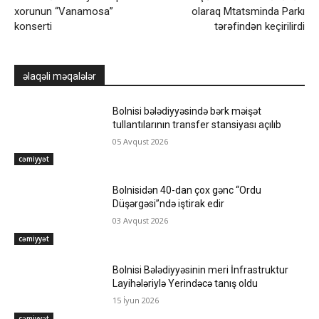
xorunun “Vanamosa”
olaraq Mtatsminda Parkı
konserti
tərəfindən keçirilirdi
əlaqəli məqalələr
Bolnisi bələdiyyəsində bərk məişət
tullantılarının transfer stansiyası açılıb
05 Avqust 2026
cəmiyyət
Bolnisidən 40-dan çox gənc “Ordu
Düşərgəsi”ndə iştirak edir
03 Avqust 2026
cəmiyyət
Bolnisi Bələdiyyəsinin meri İnfrastruktur
Layihələriylə Yerindəcə tanış oldu
15 İyun 2026
cəmiyyət