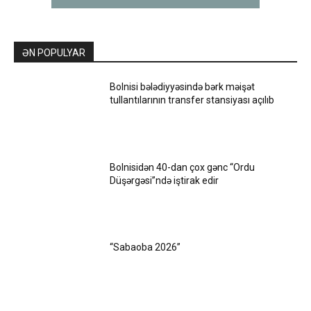
ƏN POPULYAR
Bolnisi bələdiyyəsində bərk məişət
tullantılarının transfer stansiyası açılıb
Bolnisidən 40-dan çox gənc “Ordu
Düşərgəsi”ndə iştirak edir
“Sabaoba 2026”