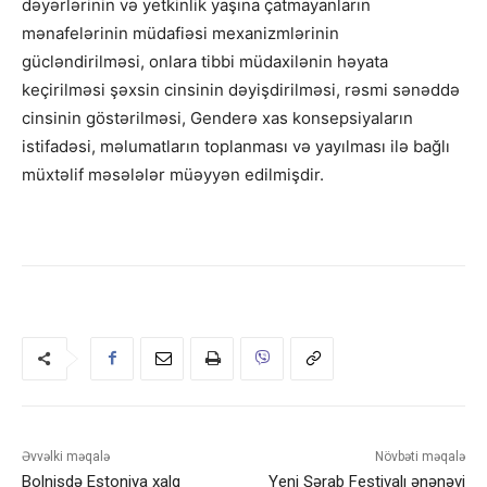
dəyərlərinin və yetkinlik yaşına çatmayanların
mənafelərinin müdafiəsi mexanizmlərinin
gücləndirilməsi, onlara tibbi müdaxilənin həyata
keçirilməsi şəxsin cinsinin dəyişdirilməsi, rəsmi sənəddə
cinsinin göstərilməsi, Genderə xas konsepsiyaların
istifadəsi, məlumatların toplanması və yayılması ilə bağlı
müxtəlif məsələlər müəyyən edilmişdir.
Əvvəlki məqalə
Növbəti məqalə
Bolnisdə Estoniya xalq
Yeni Şərab Festivalı ənənəvi