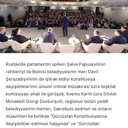
Rustavidə parlamentin spikeri Şalva Papuaşvilinin
rəhbərliyi ilə Bolnisi bələdiyyəsinin meri Davit
Şerazadişvilinin də iştirak etdiyi konstitusiya
dəyişikliklərinin ümumi ictimai müzakirəsi üzrə təşkilat
komissiyası əhali ilə görüşüb. Kvemo Kartli üzrə Dövlət
Müvəkkili Giorgi Doxturişvili, regionun bütün yeddi
bələdiyyəsinin merləri, Sakrebulo sədrləri və onların
müavinləri ilə birlikdə “Gürcüstan Konstitusiyasına
dəyişikliklər edilməsi haqqında” və “Gürcüstan