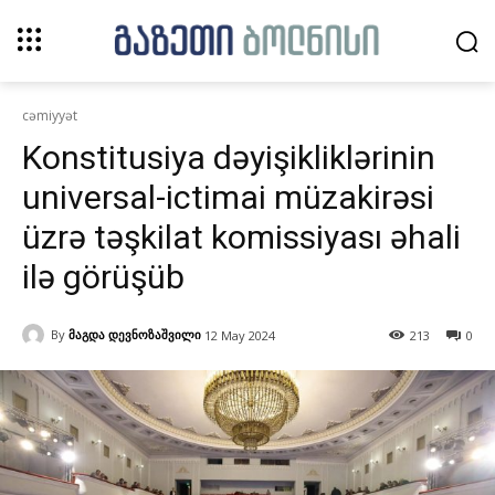
cəmiyyət
Konstitusiya dəyişikliklərinin
universal-ictimai müzakirəsi
üzrə təşkilat komissiyası əhali
ilə görüşüb
By
მაგდა დევნოზაშვილი
12 May 2024
213
0