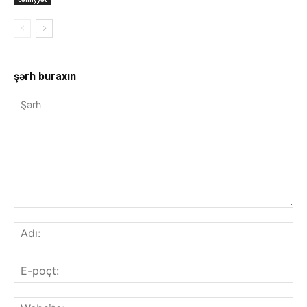
şərh buraxın
Şərh
Adı
E-
poç
Web