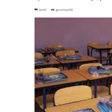
Şərh
0
görünüşü
350