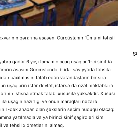
laxvarinin qərarına əsasən, Gürcüstanın “Ümumi təhsil
S
abra qədər 6 yaşı tamam olacaq uşaqlar 1-ci sinifdə
rarın əsasını Gürcüstanda ibtidai səviyyədə təhsilə
dən baxılmasını tələb edən vətəndaşların bir sıra
lan uşaqların istər dövlət, istərsə də özəl məktəblərə
ərinin istisna etmək tələbi xüsusilə yüksəkdir. Xüsusi
 ilə uşağın hazırlığı və onun maraqları nəzərə
brın 1-dək anadan olan şəxslərin seçim hüququ olacaq:
na yazılmaqla və ya birinci sinif şagirdləri kimi
və təhsil xidmətlərini almaq.