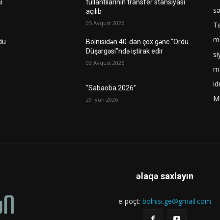
ı
tullantılarının transfer stansiyası
sə
açılıb
05 Avqust 2026
Tə
mü
du
Bolnisidən 40-dan çox gənc “Ordu
Düşərgəsi”ndə iştirak edir
si
03 Avqust 2026
m
i
“Sabaoba 2026”
M
29 İyun 2026
əlaqə saxlayın
e-poçt:
bolnisi.ge@gmail.com