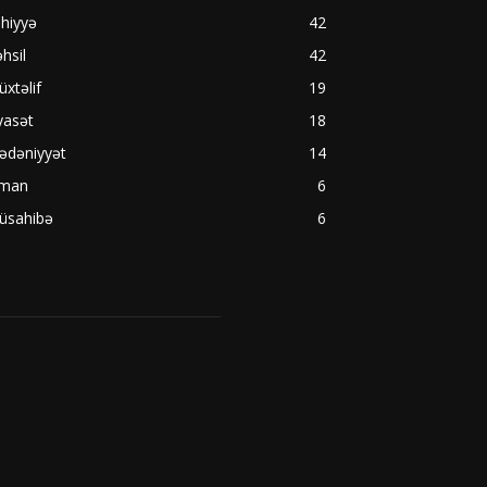
hiyyə
42
hsil
42
xtəlif
19
yasət
18
ədəniyyət
14
dman
6
üsahibə
6