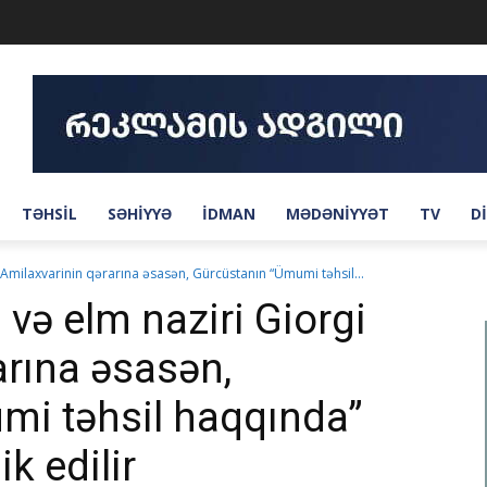
TƏHSIL
SƏHIYYƏ
IDMAN
MƏDƏNIYYƏT
TV
D
i Amilaxvarinin qərarına əsasən, Gürcüstanın “Ümumi təhsil...
 və elm naziri Giorgi
arına əsasən,
mi təhsil haqqında”
k edilir