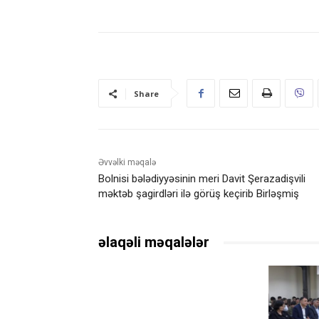
Share
Əvvəlki məqalə
Bolnisi bələdiyyəsinin meri Davit Şerazadişvili
məktəb şagirdləri ilə görüş keçirib Birləşmiş
əlaqəli məqalələr