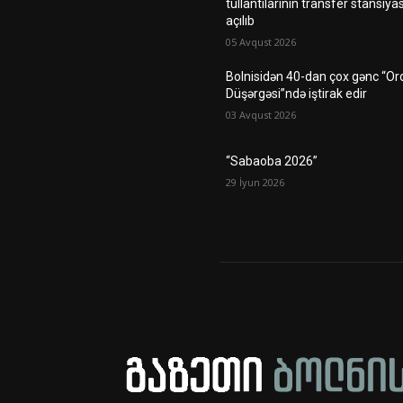
tullantılarının transfer stansiyas
açılıb
05 Avqust 2026
Bolnisidən 40-dan çox gənc “Or
Düşərgəsi”ndə iştirak edir
03 Avqust 2026
“Sabaoba 2026”
29 İyun 2026