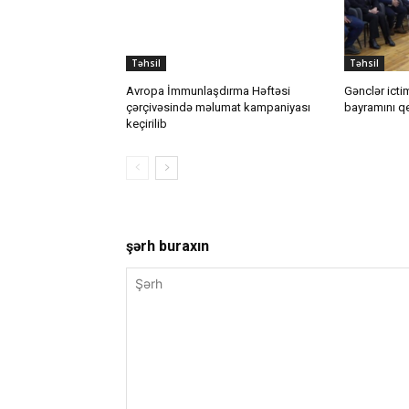
Təhsil
Təhsil
Avropa İmmunlaşdırma Həftəsi
Gənclər ict
çərçivəsində məlumat kampaniyası
bayramını q
keçirilib
şərh buraxın