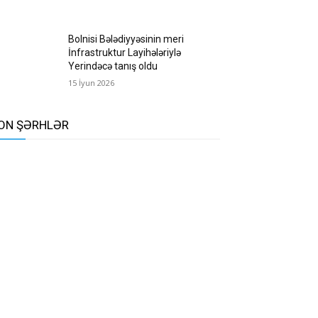
Bolnisi Bələdiyyəsinin meri
İnfrastruktur Layihələriylə
Yerindəcə tanış oldu
15 İyun 2026
ON ŞƏRHLƏR