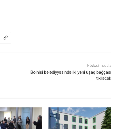
Növbəti məqalə
Bolnisi bələdiyyəsində iki yeni uşaq bağçası
tikiləcək