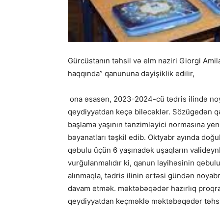
Gürcüstanın təhsil və elm naziri Giorgi Ami
haqqında” qanununa dəyişiklik edilir,
ona əsasən, 2023-2024-cü tədris ilində noy
qeydiyyatdan keçə biləcəklər. Sözügedən qə
başlama yaşının tənzimləyici normasına yeni
bəyanatları təşkil edib. Oktyabr ayında doğu
qəbulu üçün 6 yaşınadək uşaqların valideynl
vurğulanmalıdır ki, qanun layihəsinin qəbulu
alınmaqla, tədris ilinin ertəsi gündən noya
davam etmək. məktəbəqədər hazırlıq proqramı
qeydiyyatdan keçməklə məktəbəqədər təhsil 