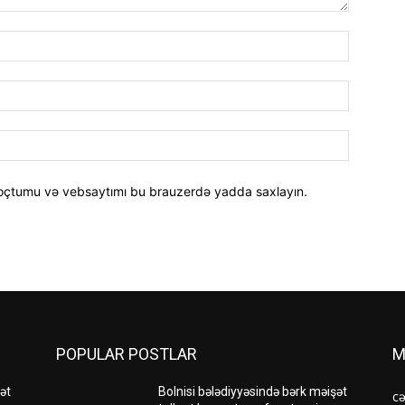
Adı:
E-
poçt:
Website:
oçtumu və vebsaytımı bu brauzerdə yadda saxlayın.
POPULAR POSTLAR
M
ət
Bolnisi bələdiyyəsində bərk məişət
c