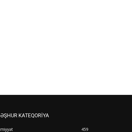
ƏŞHUR KATEQORİYA
əmiyyət
459