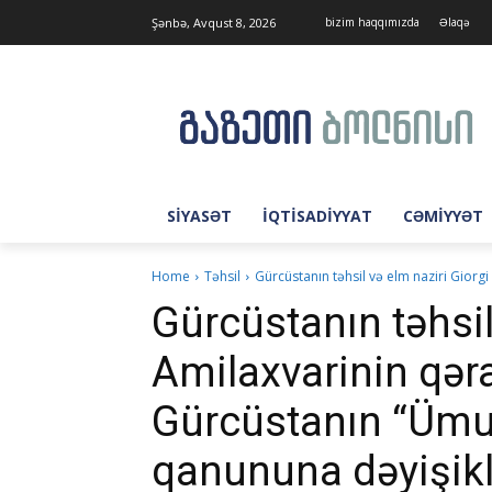
Şənbə, Avqust 8, 2026
bizim haqqımızda
Əlaqə
SIYASƏT
İQTISADIYYAT
CƏMIYYƏT
Home
Təhsil
Gürcüstanın təhsil və elm naziri Giorg
Gürcüstanın təhsil
Amilaxvarinin qər
Gürcüstanın “Ümu
qanununa dəyişikli