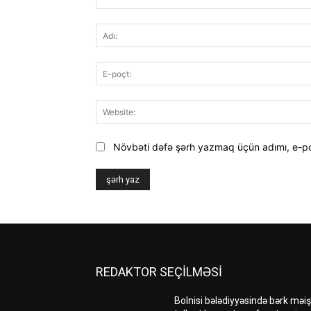
Şərh
Növbəti dəfə şərh yazmaq üçün adımı, e-p
REDAKTOR SEÇİLMƏSİ
Bolnisi bələdiyyəsində bərk məiş