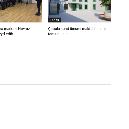
Təhsil
ima mərkəzi Novruz
Çapala kənd ümumi məktəbi əsaslı
eyd edib
təmir olunur