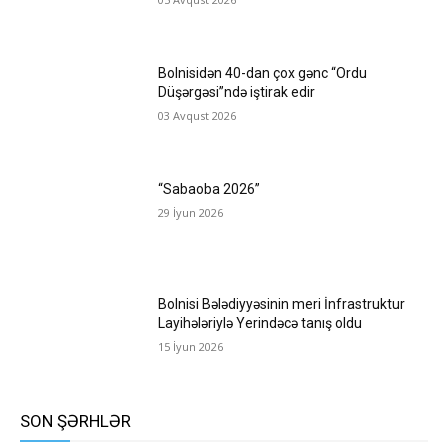
Bolnisidən 40-dan çox gənc “Ordu
Düşərgəsi”ndə iştirak edir
03 Avqust 2026
“Sabaoba 2026”
29 İyun 2026
Bolnisi Bələdiyyəsinin meri İnfrastruktur
Layihələriylə Yerindəcə tanış oldu
15 İyun 2026
SON ŞƏRHLƏR