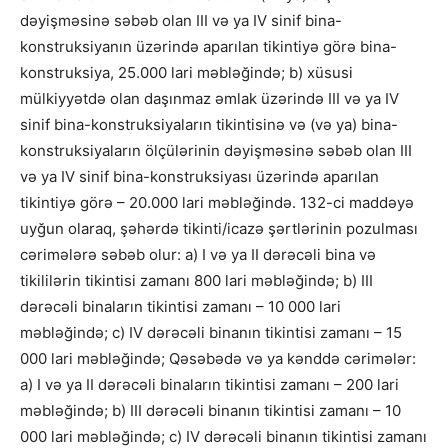
dəyişməsinə səbəb olan III və ya IV sinif bina-
konstruksiyanın üzərində aparılan tikintiyə görə bina-
konstruksiya, 25.000 lari məbləğində; b) xüsusi
mülkiyyətdə olan daşınmaz əmlak üzərində III və ya IV
sinif bina-konstruksiyaların tikintisinə və (və ya) bina-
konstruksiyaların ölçülərinin dəyişməsinə səbəb olan III
və ya IV sinif bina-konstruksiyası üzərində aparılan
tikintiyə görə – 20.000 lari məbləğində. 132-ci maddəyə
uyğun olaraq, şəhərdə tikinti/icazə şərtlərinin pozulması
cərimələrə səbəb olur: a) I və ya II dərəcəli bina və
tikililərin tikintisi zamanı 800 lari məbləğində; b) III
dərəcəli binaların tikintisi zamanı – 10 000 lari
məbləğində; c) IV dərəcəli binanın tikintisi zamanı – 15
000 lari məbləğində; Qəsəbədə və ya kənddə cərimələr:
a) I və ya II dərəcəli binaların tikintisi zamanı – 200 lari
məbləğində; b) III dərəcəli binanın tikintisi zamanı – 10
000 lari məbləğində; c) IV dərəcəli binanın tikintisi zamanı