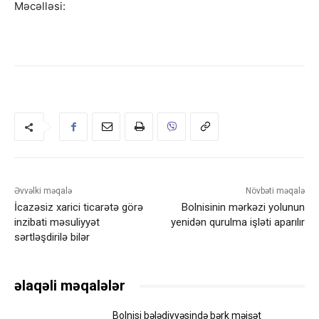
Məcəlləsi:
Əvvəlki məqalə
Növbəti məqalə
İcazəsiz xarici ticarətə görə
Bolnisinin mərkəzi yolunun
inzibati məsuliyyət
yenidən qurulma işləti aparılır
sərtləşdirilə bilər
əlaqəli məqalələr
Bolnisi bələdiyyəsində bərk məişət