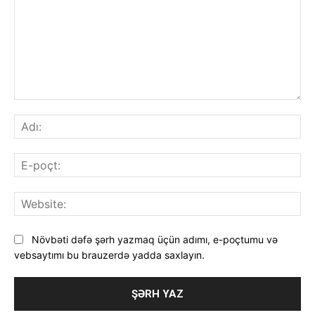
Şərh
Adı
E-
poç
Web
Növbəti dəfə şərh yazmaq üçün adımı, e-poçtumu və
vebsaytımı bu brauzerdə yadda saxlayın.