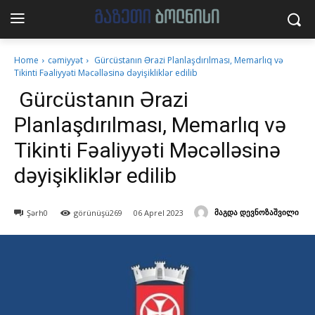
Home
cəmiyyət
Gürcüstanın Ərazi Planlaşdırılması, Memarlıq və
Tikinti Fəaliyyəti Məcəlləsinə dəyişikliklər edilib
Gürcüstanın Ərazi
Planlaşdırılması, Memarlıq və
Tikinti Fəaliyyəti Məcəlləsinə
dəyişikliklər edilib
მაგდა დევნოზაშვილი
Şərh
0
görünüşü
269
06 Aprel 2023