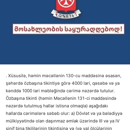
. Xüsusilə, həmin məcəllənin 130-cu maddəsinə əsasən,
şəhərdə özbaşına tikintiyə görə 4000 lari, qəsəbə və ya
kənddə 1000 lari məbləğində cərimə nəzərdə tutulur.
Özbaşına tikinti (həmin Məcəllənin 131-ci maddəsində
nəzərdə tutulmuş hallar istisna olmaqla) aşağıdakı
hallarda cərimələrə səbəb olur: a) Dövlət və ya bələdiyyə
mülkiyyətində olan daşınmaz əmlak üzərində III və ya IV
sinif bina tikililərinin tikintisinə və (və ya) ölçülərinin