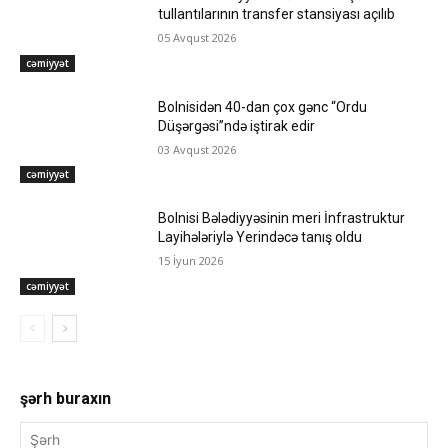
tullantılarının transfer stansiyası açılıb
05 Avqust 2026
cəmiyyət
Bolnisidən 40-dan çox gənc “Ordu
Düşərgəsi”ndə iştirak edir
03 Avqust 2026
cəmiyyət
Bolnisi Bələdiyyəsinin meri İnfrastruktur
Layihələriylə Yerindəcə tanış oldu
15 İyun 2026
cəmiyyət
şərh buraxın