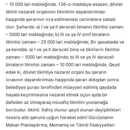
– 15 000 lari məbləğində. 136-cı maddəyə əsasən, dövlət
tikinti nəzarəti orqanının tikintinin dayandırılması
haqqında qərarının icra edilməməsi cərimələrə səbəb
olur: Şəhərdə: a) I və ya II dərəcəli binanın tikintisi zamanı
– 5000 lari məbləğində; b) III və ya IV sinif binaların
tikintisi zamanı – 25 000 lari məbləğində; Bir qəsəbədə və
ya kənddə: a) I və ya II dərəcəli bina və tikililərin tikintisi
zamanı – 1000 lari məbləğində; b) III və ya IV dərəcəli
binaların tikintisi zamanı – 10 000 lari məbləğində. Qeyd
edək ki, dövlət tikintiyə nəzarət orqanı bu qərarın
icrasının dayandırılması haqqında qərarı aldıqdan sonra
bələdiyyə şurası tərəfindən müəyyən edilmiş qaydada
həyata keçirilməsinə nəzarət etmək üçün ayda bir
dəfədən az olmayaraq müvafiq tikintini yoxlamağa
borcludur. tikinti. Xahiş olunur qeyd olunan dəyişiklikləri
nəzərə alıb qanuna uyğun hərəkət edin! Gürcüstanın
Məkan Planlaşdırma, Memarlıq və Tikinti Fəaliyyətləri