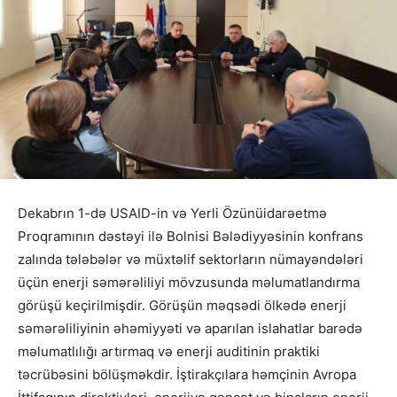
Dekabrın 1-də USAID-in və Yerli Özünüidarəetmə
Proqramının dəstəyi ilə Bolnisi Bələdiyyəsinin konfrans
zalında tələbələr və müxtəlif sektorların nümayəndələri
üçün enerji səmərəliliyi mövzusunda məlumatlandırma
görüşü keçirilmişdir. Görüşün məqsədi ölkədə enerji
səmərəliliyinin əhəmiyyəti və aparılan islahatlar barədə
məlumatlılığı artırmaq və enerji auditinin praktiki
təcrübəsini bölüşməkdir. İştirakçılara həmçinin Avropa