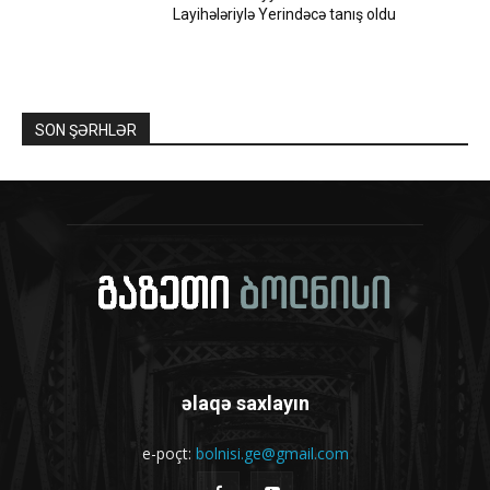
Layihələriylə Yerindəcə tanış oldu
SON ŞƏRHLƏR
əlaqə saxlayın
e-poçt:
bolnisi.ge@gmail.com