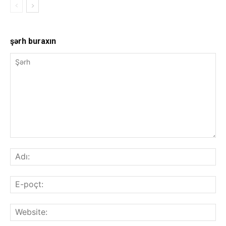
şərh buraxın
Şərh
Adı
E-
poç
Web