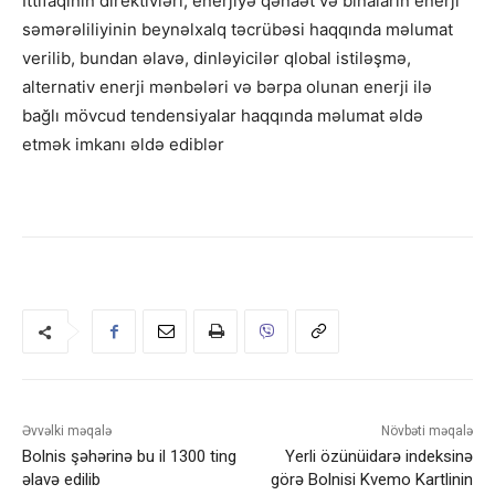
İttifaqının direktivləri, enerjiyə qənaət və binaların enerji
səmərəliliyinin beynəlxalq təcrübəsi haqqında məlumat
verilib, bundan əlavə, dinləyicilər qlobal istiləşmə,
alternativ enerji mənbələri və bərpa olunan enerji ilə
bağlı mövcud tendensiyalar haqqında məlumat əldə
etmək imkanı əldə ediblər
Əvvəlki məqalə
Növbəti məqalə
Bolnis şəhərinə bu il 1300 ting
Yerli özünüidarə indeksinə
əlavə edilib
görə Bolnisi Kvemo Kartlinin