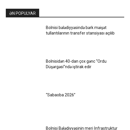
ƏN POPULYAR
Bolnisi bələdiyyəsində bərk məişət
tullantılarının transfer stansiyası açılıb
Bolnisidən 40-dan çox gənc “Ordu
Düşərgəsi”ndə iştirak edir
“Sabaoba 2026”
Bolnisi Bələdiyyəsinin meri İnfrastruktur