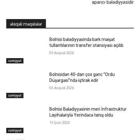
aparıcı bələdiyyəsidir
əlaqəli məqalələr
Bolnisi bələdiyyəsində bərk məişət
tullantılarının transfer stansiyası açılıb
05 Avqust 2026
cəmiyyət
Bolnisidən 40-dan çox gənc “Ordu
Düşərgəsi”ndə iştirak edir
03 Avqust 2026
cəmiyyət
Bolnisi Bələdiyyəsinin meri İnfrastruktur
Layihələriylə Yerindəcə tanış oldu
15 İyun 2026
cəmiyyət