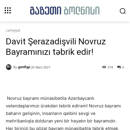
cəmiyyət
Davit Şerazadişvili Novruz
Bayramınızı təbrik edir!
By
გიორგი
20 Mart 2021
374
0
Novruz bayramı münasibətilə Azərbaycanlı
vətəndaşlarımızı ürəkdən təbrik edirəm! Novruz bayramı
baharın gəlişinin, insanların qəlbini sevgi və
mehribanlıqla dolduran yeni bir həyatın bir bayramıdır.
Hər birinizi bu gözəl bayram münasibətilə təbrik etmək,