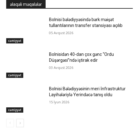
əlaqəli məqalələr
Bolnisi bələdiyyəsində bərk məişət
tullantılarının transfer stansiyası açılıb
05 Avqust 2026
cəmiyyət
Bolnisidən 40-dan çox gənc “Ordu
Düşərgəsi”ndə iştirak edir
03 Avqust 2026
cəmiyyət
Bolnisi Bələdiyyəsinin meri İnfrastruktur
Layihələriylə Yerindəcə tanış oldu
15 İyun 2026
cəmiyyət