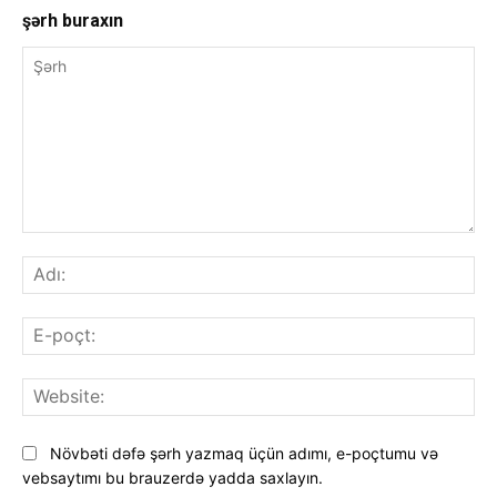
şərh buraxın
Şərh
Adı
E-
poç
Web
Növbəti dəfə şərh yazmaq üçün adımı, e-poçtumu və
vebsaytımı bu brauzerdə yadda saxlayın.