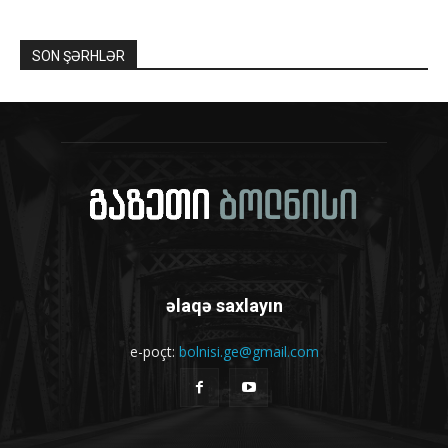
SON ŞƏRHLƏR
əlaqə saxlayın
e-poçt:
bolnisi.ge@gmail.com