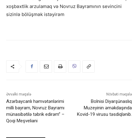
xoşbəxtlik arzulamaq və Novruz Bayramının sevincini
sizinlə bölüşmək istəyirəm
Əvvəlki məqalə
Növbəti məqalə
Azərbaycanlı həmvətənlərimi
Bolnisi Diyarşünaslıq
milli bayram, Novruz Bayramı
Muzeyinin əməkdaşında
münasibətilə təbrik edirəm” –
Kovid-19 virusu təsdiqlənib.
Qoqi Meşveliani