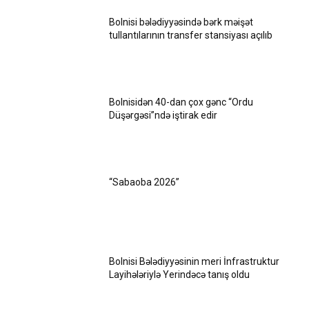
Bolnisi bələdiyyəsində bərk məişət
tullantılarının transfer stansiyası açılıb
Bolnisidən 40-dan çox gənc “Ordu
Düşərgəsi”ndə iştirak edir
“Sabaoba 2026”
Bolnisi Bələdiyyəsinin meri İnfrastruktur
Layihələriylə Yerindəcə tanış oldu