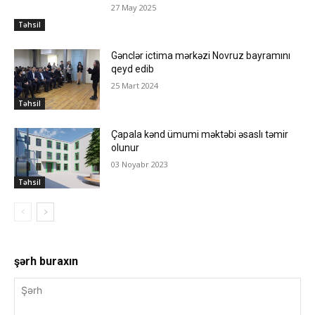
27 May 2025
Təhsil
Gənclər ictima mərkəzi Novruz bayramını
qeyd edib
25 Mart 2024
Təhsil
Çapala kənd ümumi məktəbi əsaslı təmir
olunur
03 Noyabr 2023
Təhsil
şərh buraxın