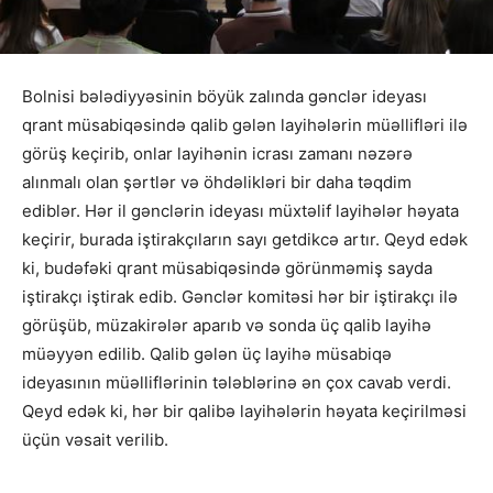
Bolnisi bələdiyyəsinin böyük zalında gənclər ideyası
qrant müsabiqəsində qalib gələn layihələrin müəllifləri ilə
görüş keçirib, onlar layihənin icrası zamanı nəzərə
alınmalı olan şərtlər və öhdəlikləri bir daha təqdim
ediblər. Hər il gənclərin ideyası müxtəlif layihələr həyata
keçirir, burada iştirakçıların sayı getdikcə artır. Qeyd edək
ki, budəfəki qrant müsabiqəsində görünməmiş sayda
iştirakçı iştirak edib. Gənclər komitəsi hər bir iştirakçı ilə
görüşüb, müzakirələr aparıb və sonda üç qalib layihə
müəyyən edilib. Qalib gələn üç layihə müsabiqə
ideyasının müəlliflərinin tələblərinə ən çox cavab verdi.
Qeyd edək ki, hər bir qalibə layihələrin həyata keçirilməsi
üçün vəsait verilib.