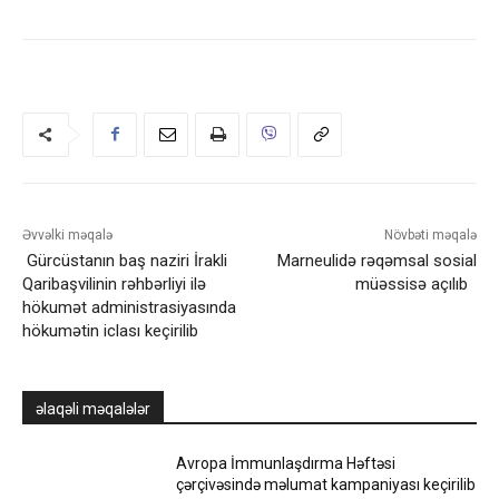
Əvvəlki məqalə
Növbəti məqalə
Gürcüstanın baş naziri İrakli
Marneulidə rəqəmsal sosial
Qaribaşvilinin rəhbərliyi ilə
müəssisə açılıb
hökumət administrasiyasında
hökumətin iclası keçirilib
əlaqəli məqalələr
Avropa İmmunlaşdırma Həftəsi
çərçivəsində məlumat kampaniyası keçirilib