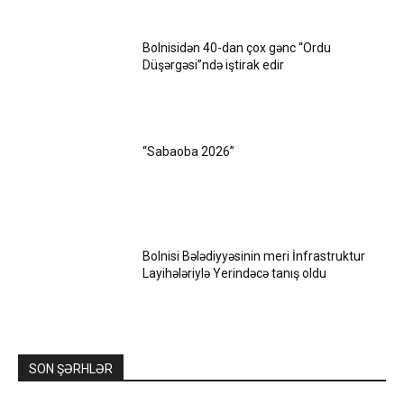
Bolnisidən 40-dan çox gənc “Ordu
Düşərgəsi”ndə iştirak edir
“Sabaoba 2026”
Bolnisi Bələdiyyəsinin meri İnfrastruktur
Layihələriylə Yerindəcə tanış oldu
SON ŞƏRHLƏR