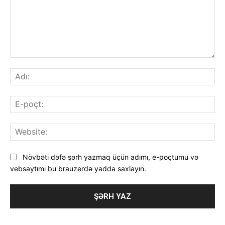
Şərh
Adı
E-
poç
Web
Növbəti dəfə şərh yazmaq üçün adımı, e-poçtumu və
vebsaytımı bu brauzerdə yadda saxlayın.