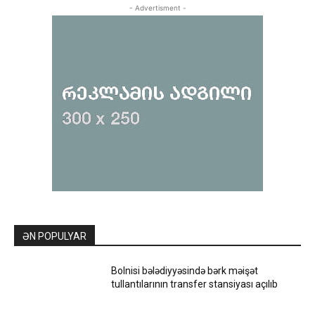
- Advertisment -
ƏN POPULYAR
Bolnisi bələdiyyəsində bərk məişət
tullantılarının transfer stansiyası açılıb