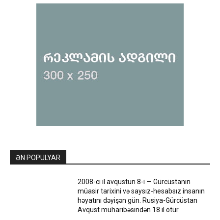
ƏN POPULYAR
2008-ci il avqustun 8-i — Gürcüstanın
müasir tarixini və saysız-hesabsız insanın
həyatını dəyişən gün. Rusiya-Gürcüstan
Avqust müharibəsindən 18 il ötür