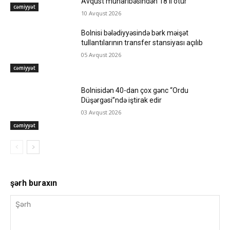
Avqust müharibəsindən 18 il ötür
cəmiyyət
10 Avqust 2026
Bolnisi bələdiyyəsində bərk məişət
tullantılarının transfer stansiyası açılıb
05 Avqust 2026
cəmiyyət
Bolnisidən 40-dan çox gənc “Ordu
Düşərgəsi”ndə iştirak edir
03 Avqust 2026
cəmiyyət
şərh buraxın