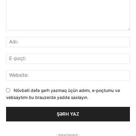
Şərh
Adı
E-
poç
Web
Növbəti dəfə şərh yazmaq üçün adımı, e-poçtumu və
vebsaytımı bu brauzerdə yadda saxlayın.
- Advertisment -