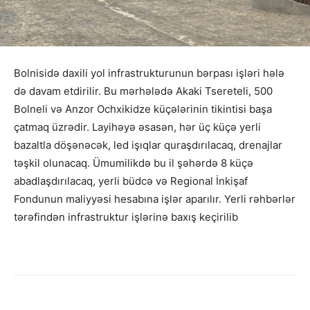
Bolnisidə daxili yol infrastrukturunun bərpası işləri hələ
də davam etdirilir. Bu mərhələdə Akaki Tsereteli, 500
Bolneli və Anzor Ochxikidze küçələrinin tikintisi başa
çatmaq üzrədir. Layihəyə əsasən, hər üç küçə yerli
bazaltla döşənəcək, led işıqlar quraşdırılacaq, drenajlar
təşkil olunacaq. Ümumilikdə bu il şəhərdə 8 küçə
abadlaşdırılacaq, yerli büdcə və Regional İnkişaf
Fondunun maliyyəsi hesabına işlər aparılır. Yerli rəhbərlər
tərəfindən infrastruktur işlərinə baxış keçirilib