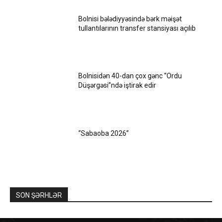
Bolnisi bələdiyyəsində bərk məişət
tullantılarının transfer stansiyası açılıb
Bolnisidən 40-dan çox gənc “Ordu
Düşərgəsi”ndə iştirak edir
“Sabaoba 2026”
SON ŞƏRHLƏR