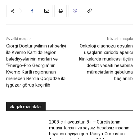
Əvvəlki məqalə
Növbəti məqalə
Giorgi Doxturişvilinin rəhbərliyi
Onkoloji diaqnozu qoyulan
ilə Kvemo Kartlidə region
uşaqların xaricdə aparıcı
bələdiyyələrinin merləri və
klinikalarda müalicəsi üçün
“Energo-Pro Georgia”nın
dövlət vəsaiti hesabına
Kvemo Kartli regionunun
müraciətlərin qəbuluna
meneceri Berdia Qoqlodze ilə
başlanılıb
işgüzar görüş keçirilib
əlaqəli məqalələr
2008-ci il avqustun 8-i — Gürcüstanın
müasir tarixini və saysız-hesabsız insanın
həyatını dəyişən gün. Rusiya-Gürcüstan