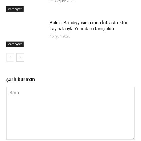
03 Avqust 2026
cəmiyyət
Bolnisi Bələdiyyəsinin meri İnfrastruktur
Layihələriylə Yerindəcə tanış oldu
15 İyun 2026
cəmiyyət
şərh buraxın