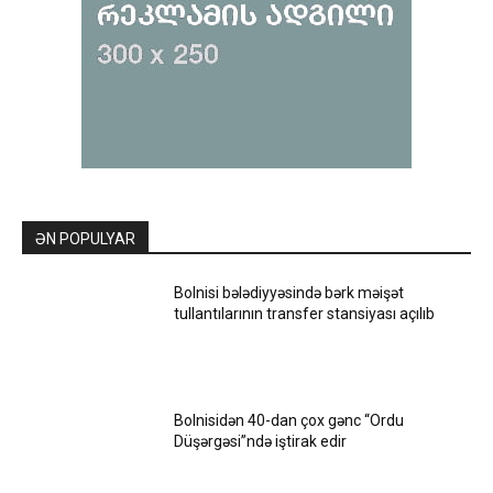
ƏN POPULYAR
Bolnisi bələdiyyəsində bərk məişət
tullantılarının transfer stansiyası açılıb
Bolnisidən 40-dan çox gənc “Ordu
Düşərgəsi”ndə iştirak edir