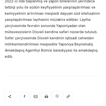
2022-ci ildə başlanmış və yapon biliklərinin yerindəcə
tətbiqi yolu ilə südün keyfiyyətinin yaxşılaşdırılması və
kəmiyyətinin artırılması məqsədi daşıyan süd istehsalının
yaxşılaşdırılması layihəsini müzakirə ediblər. Layihə
çərçivəsində fevralın sonunda Yaponiyadan olan
mütəxəssislərin Disvəli kəndinə səfəri nəzərdə tutulub.
Səfər çərçivəsində Disveli kəndinin iqtisadi cəhətdən
möhkəmləndirilməsi məqsədilə Yaponiya Beynəlxalq
Əməkdaşlıq Agentliyi Bolnisi bələdiyyəsi ilə əməkdaşlıq
edib.