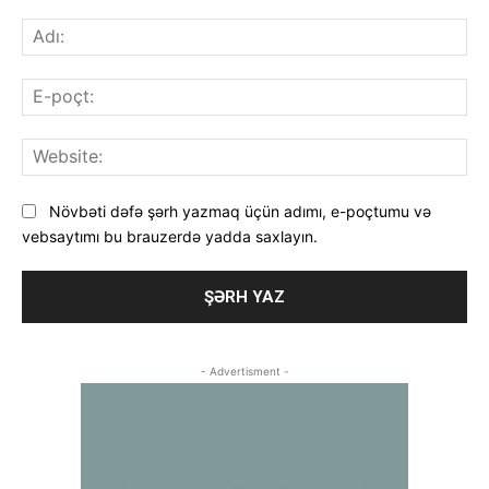
Şərh
Adı
E-
poç
Web
Növbəti dəfə şərh yazmaq üçün adımı, e-poçtumu və
vebsaytımı bu brauzerdə yadda saxlayın.
- Advertisment -