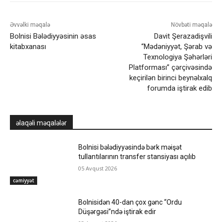
Əvvəlki məqalə
Növbəti məqalə
Bolnisi Bələdiyyəsinin əsas
Davit Şerazadişvili
kitabxanası
“Mədəniyyət, Şərab və
Texnologiya Şəhərləri
Platforması” çərçivəsində
keçirilən birinci beynəlxalq
forumda iştirak edib
əlaqəli məqalələr
Bolnisi bələdiyyəsində bərk məişət
tullantılarının transfer stansiyası açılıb
05 Avqust 2026
cəmiyyət
Bolnisidən 40-dan çox gənc “Ordu
Düşərgəsi”ndə iştirak edir