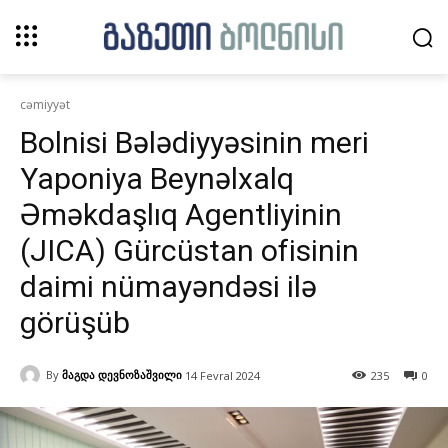
cəmiyyət
Bolnisi Bələdiyyəsinin meri
Yaponiya Beynəlxalq
Əməkdaşlıq Agentliyinin
(JICA) Gürcüstan ofisinin
daimi nümayəndəsi ilə
görüşüb
By
მაგდა დევნოზაშვილი
14 Fevral 2024
235
0