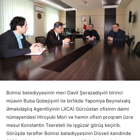
Bolnisi bələdiyyəsinin meri Davit Şerazadişvili birinci
müavin Buba Qobejişvili ilə birlikdə Yaponiya Beynəlxalq
Əməkdaşlıq Agentliyinin (JICA) Gürcüstan ofisinin daimi
nümayəndəsi Hiroyuki Mori və həmin ofisin proqram üzrə
məsul Konstantin Tsereteli ilə işgüzar görüş keçirib.
Görüşdə tərəflər Bolnisi bələdiyyəsinin Disveli kəndində