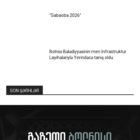
“Sabaoba 2026”
Bolnisi Bələdiyyəsinin meri İnfrastruktur
Layihələriylə Yerindəcə tanış oldu
SON ŞƏRHLƏR