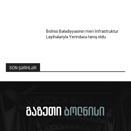
Bolnisi Bələdiyyəsinin meri İnfrastruktur
Layihələriylə Yerindəcə tanış oldu
SON ŞƏRHLƏR