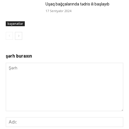
Uşaq bağçalarında tədris ili başlayıb
17 Sentyabr 2024
bəyanatlar
şərh buraxın
Şərh
Adı