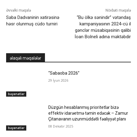
Əvvəlki məqalə
Növbəti məqalə
Səba Dadvaninin xatirəsinə
“Bu ölkə sənindir” vətəndaş
həsr olunmuş cüdo turniri
kampaniyasının 2024-cü il
gənclər müsabiqəsinin qalibi
İoan Bolneli adına məktəbdir
əlaqəli məqalələr
“Sabaoba 2026”
29 İyun 2026
bəyanatlar
Düzgün hesablanmış prioritetlər bizə
effektiv idarəetmə təmin edəcək – Zamur
Çitanavanın uzunmüddətli fəaliyyət planı
08 Dekabr 2025
bəyanatlar