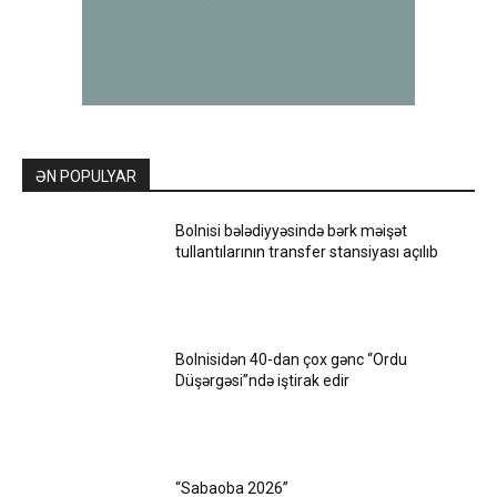
ƏN POPULYAR
Bolnisi bələdiyyəsində bərk məişət
tullantılarının transfer stansiyası açılıb
Bolnisidən 40-dan çox gənc “Ordu
Düşərgəsi”ndə iştirak edir
“Sabaoba 2026”