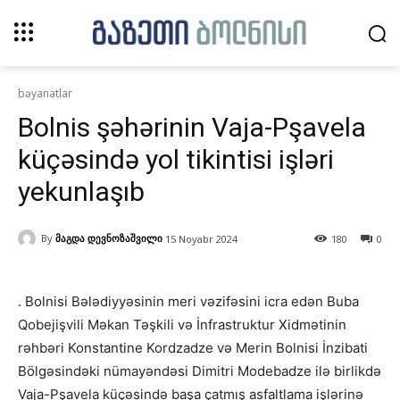
bəyanatlar
Bolnis şəhərinin Vaja-Pşavela
küçəsində yol tikintisi işləri
yekunlaşıb
By
მაგდა დევნოზაშვილი
15 Noyabr 2024
180
0
. Bolnisi Bələdiyyəsinin meri vəzifəsini icra edən Buba
Qobejişvili Məkan Təşkili və İnfrastruktur Xidmətinin
rəhbəri Konstantine Kordzadze və Merin Bolnisi İnzibati
Bölgəsindəki nümayəndəsi Dimitri Modebadze ilə birlikdə
Vaja-Pşavela küçəsində başa çatmış asfaltlama işlərinə