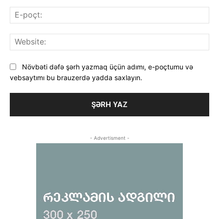
E-
poç
Web
Növbəti dəfə şərh yazmaq üçün adımı, e-poçtumu və
vebsaytımı bu brauzerdə yadda saxlayın.
- Advertisment -