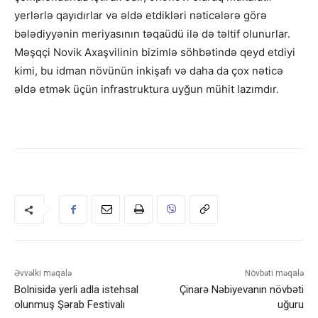
yerlərlə qayıdırlar və əldə etdikləri nəticələrə görə
bələdiyyənin meriyasının təqaüdü ilə də təltif olunurlar.
Məşqçi Novik Axaşvilinin bizimlə söhbətində qeyd etdiyi
kimi, bu idman növünün inkişafı və daha da çox nəticə
əldə etmək üçün infrastruktura uyğun mühit lazımdır.
Əvvəlki məqalə
Növbəti məqalə
Bolnisidə yerli adla istehsal
Çinarə Nəbiyevanın növbəti
olunmuş Şərab Festivalı
uğuru