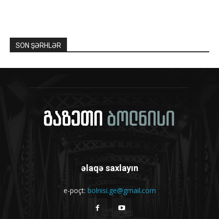
SON ŞƏRHLƏR
əlaqə saxlayın
e-poçt:
bolnisi.ge@gmail.com