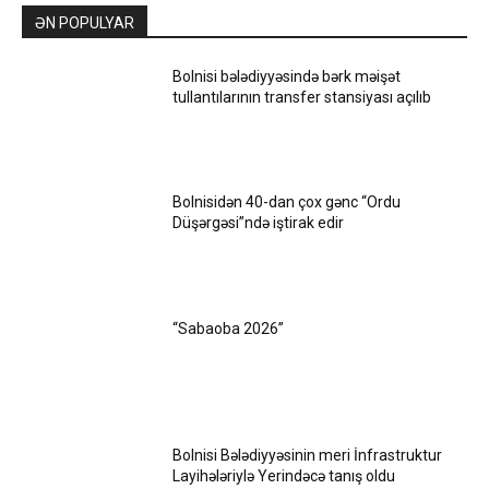
ƏN POPULYAR
Bolnisi bələdiyyəsində bərk məişət
tullantılarının transfer stansiyası açılıb
Bolnisidən 40-dan çox gənc “Ordu
Düşərgəsi”ndə iştirak edir
“Sabaoba 2026”
Bolnisi Bələdiyyəsinin meri İnfrastruktur
Layihələriylə Yerindəcə tanış oldu