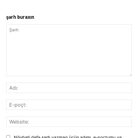
şərh buraxın
Şərh
Adı
E-
poç
Web
Növbəti dəfə şərh yazmaq üçün adımı, e-poçtumu və