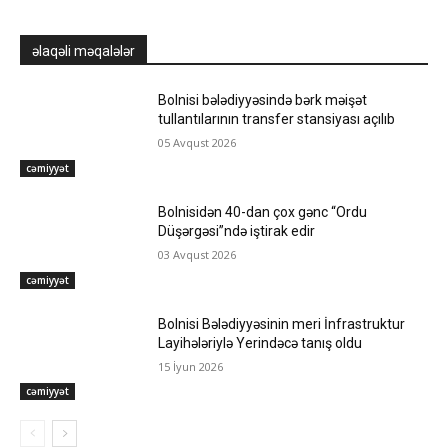
əlaqəli məqalələr
Bolnisi bələdiyyəsində bərk məişət
tullantılarının transfer stansiyası açılıb
05 Avqust 2026
cəmiyyət
Bolnisidən 40-dan çox gənc “Ordu
Düşərgəsi”ndə iştirak edir
03 Avqust 2026
cəmiyyət
Bolnisi Bələdiyyəsinin meri İnfrastruktur
Layihələriylə Yerindəcə tanış oldu
15 İyun 2026
cəmiyyət