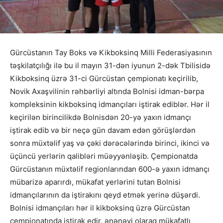
Gürcüstanın Tay Boks və Kikboksinq Milli Federasiyasının
təşkilatçılığı ilə bu il mayın 31-dən iyunun 2-dək Tbilisidə
Kikboksinq üzrə 31-ci Gürcüstan çempionatı keçirilib,
Novik Axaşvilinin rəhbərliyi altında Bolnisi idman-bərpa
kompleksinin kikboksinq idmançıları iştirak ediblər. Hər il
keçirilən birincilikdə Bolnisdən 20-yə yaxın idmançı
iştirak edib və bir neçə gün davam edən görüşlərdən
sonra müxtəlif yaş və çəki dərəcələrində birinci, ikinci və
üçüncü yerlərin qalibləri müəyyənləşib. Çempionatda
Gürcüstanın müxtəlif regionlarından 600-ə yaxın idmançı
mübarizə aparırdı, mükafat yerlərini tutan Bolnisi
idmançılarının da iştirakını qeyd etmək yerinə düşərdi.
Bolnisi idmançıları hər il kikboksinq üzrə Gürcüstan
çempionatında iştirak edir, ənənəvi olaraq mükafatlı