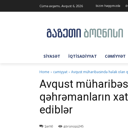
Cümə axşamı, Avqust 6, 2026
bizim haqqımızda
Ə
SIYASƏT
İQTISADIYYAT
CƏMIYYƏT
Home
cəmiyyət
Avqust müharibəsində həlak olan qə
Avqust müharibəs
qəhrəmanların xat
ediblər
Şərh
0
görünüşü
245