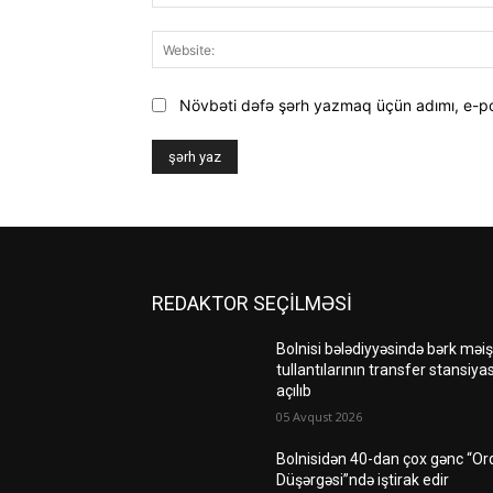
Növbəti dəfə şərh yazmaq üçün adımı, e-p
REDAKTOR SEÇİLMƏSİ
Bolnisi bələdiyyəsində bərk məiş
tullantılarının transfer stansiyas
açılıb
05 Avqust 2026
Bolnisidən 40-dan çox gənc “Or
Düşərgəsi”ndə iştirak edir