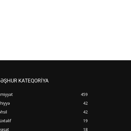
ƏŞHUR KATEQORİYA
əmiyyət
459
hiyyə
42
hsil
42
xtəlif
19
yasət
18