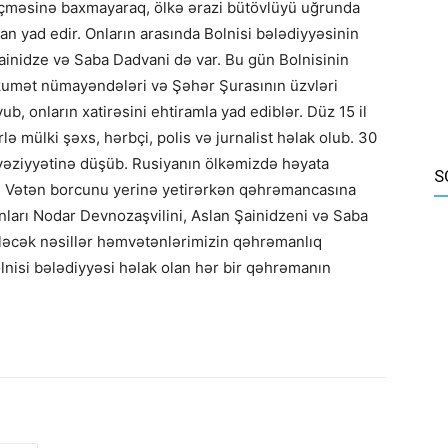
eçməsinə baxmayaraq, ölkə ərazi bütövlüyü uğrunda
n yad edir. Onların arasında Bolnisi bələdiyyəsinin
inidze və Saba Dadvani də var. Bu gün Bolnisinin
ökumət nümayəndələri və Şəhər Şurasının üzvləri
b, onların xatirəsini ehtiramla yad ediblər. Düz 15 il
ə mülki şəxs, hərbçi, polis və jurnalist həlak olub. 30
vəziyyətinə düşüb. Rusiyanın ölkəmizdə həyata
S
ədir. Vətən borcunu yerinə yetirərkən qəhrəmancasına
arı Nodar Devnozaşvilini, Aslan Şainidzeni və Saba
ləcək nəsillər həmvətənlərimizin qəhrəmanlıq
lnisi bələdiyyəsi həlak olan hər bir qəhrəmanın