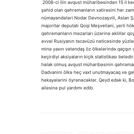
2008-ci ilin avqust müharibəsindən 15 il k
şəhid olan qəhrəmanların xatirəsini hər zama
nümayəndələri Nodar Devnozaşvili, Aslan Şa
majoritar deputatı Qoqi Meşveliani, yerli h
qəhrəmanların məzarları üzərinə əklillər qoyu
əvvəl Rusiyanın təcavüzü nəticəsində yüzlərl
minə yaxın vətəndaş öz ölkələrində qaçqın 
keçirdiyi aksiyaların kiçik statistikası bel
həlak olmuş avqust müharibəsinin qəhrəmanl
Dadvanini ölkə heç vaxt unutmayacaq və gə
hekayələrini öyrənəcəklər. Qeyd edək ki, Bo
ailəsinə pul yardımı edib.