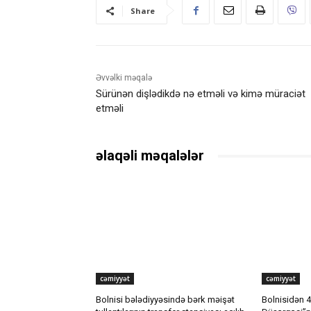
Share
Əvvəlki məqalə
Sürünən dişlədikdə nə etməli və kimə müraciət
etməli
əlaqəli məqalələr
cəmiyyət
cəmiyyət
Bolnisi bələdiyyəsində bərk məişət
Bolnisidən 