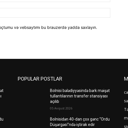
poçt:
Website:
oçtumu və vebsaytımı bu brauzerdə yadda saxlayın.
POPULAR POSTLAR
M
ət
Bolnisi bələdiyyəsində bərk məişət
c
ı
tullantılarının transfer stansiyası
sə
açılıb
05 Avqust 2026
Tə
mü
du
Bolnisidən 40-dan çox gənc “Ordu
Düşərgəsi”ndə iştirak edir
si