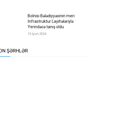
Bolnisi Bələdiyyəsinin meri
İnfrastruktur Layihələriylə
Yerindəcə tanış oldu
15 İyun 2026
ON ŞƏRHLƏR