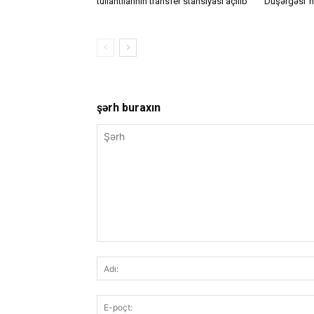
tullantılarının transfer stansiyası açılıb
Düşərgəsi”nd
şərh buraxın
Şərh