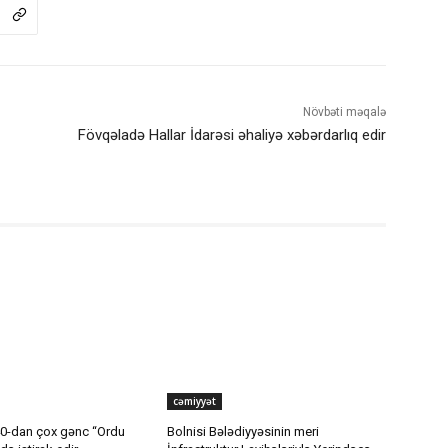
Növbəti məqalə
Fövqəladə Hallar İdarəsi əhaliyə xəbərdarlıq edir
cəmiyyət
40-dan çox gənc “Ordu
Bolnisi Bələdiyyəsinin meri