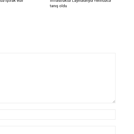
ə iştirak edir
İnfrastruktur Layihələriylə Yerindəcə
tanış oldu
Adı:
E-