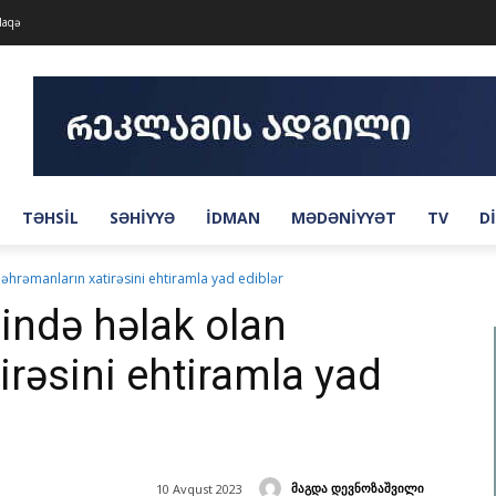
laqə
TƏHSIL
SƏHIYYƏ
IDMAN
MƏDƏNIYYƏT
TV
D
hrəmanların xatirəsini ehtiramla yad ediblər
ində həlak olan
irəsini ehtiramla yad
მაგდა დევნოზაშვილი
10 Avqust 2023