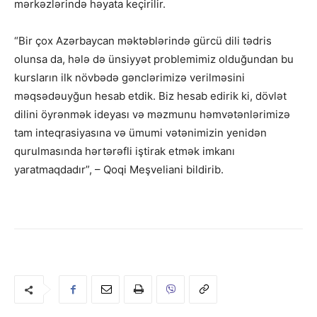
mərkəzlərində həyata keçirilir.
“Bir çox Azərbaycan məktəblərində gürcü dili tədris
olunsa da, hələ də ünsiyyət problemimiz olduğundan bu
kursların ilk növbədə gənclərimizə verilməsini
məqsədəuyğun hesab etdik. Biz hesab edirik ki, dövlət
dilini öyrənmək ideyası və məzmunu həmvətənlərimizə
tam inteqrasiyasına və ümumi vətənimizin yenidən
qurulmasında hərtərəfli iştirak etmək imkanı
yaratmaqdadır”, – Qoqi Meşveliani bildirib.