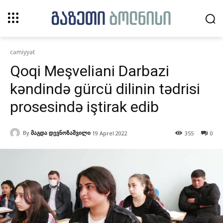
cəmiyyət
Qoqi Meşveliani Darbazi
kəndində gürcü dilinin tədrisi
prosesində iştirak edib
By
მაგდა დევნოზაშვილი
19 Aprel 2022
355
0