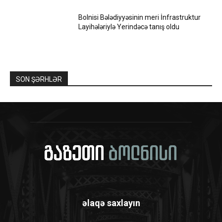
Bolnisi Bələdiyyəsinin meri İnfrastruktur
Layihələriylə Yerindəcə tanış oldu
SON ŞƏRHLƏR
əlaqə saxlayın