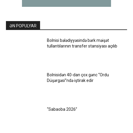
ƏN POPULYAR
Bolnisi bələdiyyəsində bərk məişət
tullantılarının transfer stansiyası açılıb
Bolnisidən 40-dan çox gənc “Ordu
Düşərgəsi”ndə iştirak edir
“Sabaoba 2026”