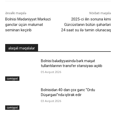
Əvvəlki məqalə
Növbəti məqalə
Bolnisi Mədəniyyət Mərkəzi
2025-ci ilin sonuna kimi
gənclər üçün məlumat
Gürcüstanın bütün şəhərləri
seminarı keçirib
24 saat su ilə təmin olunacaq
əlaqəli məqalələr
Bolnisi bələdiyyəsində bərk məişət
tullantılarının transfer stansiyası açılıb
05 Avqust 2026
cəmiyyət
Bolnisidən 40-dan çox gənc “Ordu
Düşərgəsi”ndə iştirak edir
03 Avqust 2026
cəmiyyət