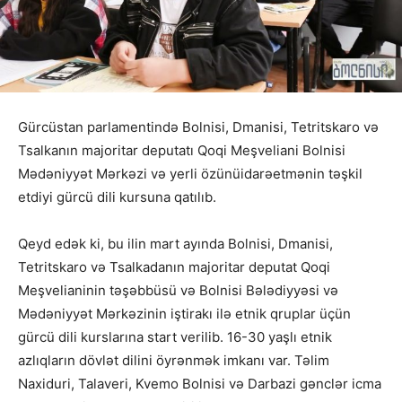
Gürcüstan parlamentində Bolnisi, Dmanisi, Tetritskaro və
Tsalkanın majoritar deputatı Qoqi Meşveliani Bolnisi
Mədəniyyət Mərkəzi və yerli özünüidarəetmənin təşkil
etdiyi gürcü dili kursuna qatılıb.
Qeyd edək ki, bu ilin mart ayında Bolnisi, Dmanisi,
Tetritskaro və Tsalkadanın majoritar deputat Qoqi
Meşvelianinin təşəbbüsü və Bolnisi Bələdiyyəsi və
Mədəniyyət Mərkəzinin iştirakı ilə etnik qruplar üçün
gürcü dili kurslarına start verilib. 16-30 yaşlı etnik
azlıqların dövlət dilini öyrənmək imkanı var. Təlim
Naxiduri, Talaveri, Kvemo Bolnisi və Darbazi gənclər icma