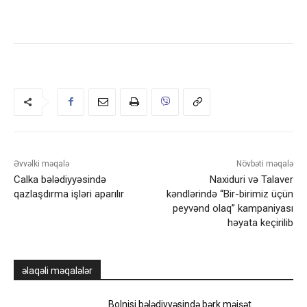
Əvvəlki məqalə
Növbəti məqalə
Calka bələdiyyəsində
Naxiduri və Talaver
qazlaşdırma işləri aparılır
kəndlərində “Bir-birimiz üçün
peyvənd olaq” kampaniyası
həyata keçirilib
əlaqəli məqalələr
Bolnisi bələdiyyəsində bərk məişət