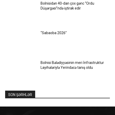
Bolnisidən 40-dan çox gənc “Ordu
Düşərgəsi”ndə iştirak edir
“Sabaoba 2026”
Bolnisi Bələdiyyəsinin meri İnfrastruktur
Layihələriylə Yerindəcə tanış oldu
SON ŞƏRHLƏR