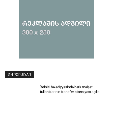
ƏN POPULYAR
Bolnisi bələdiyyəsində bərk məişət
tullantılarının transfer stansiyası açılıb