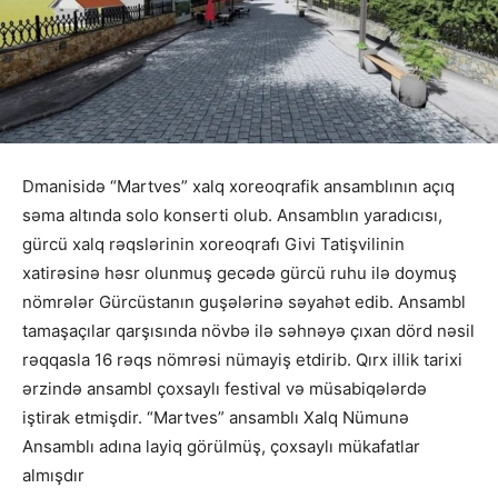
Dmanisidə “Martves” xalq xoreoqrafik ansamblının açıq
səma altında solo konserti olub. Ansamblın yaradıcısı,
gürcü xalq rəqslərinin xoreoqrafı Givi Tatişvilinin
xatirəsinə həsr olunmuş gecədə gürcü ruhu ilə doymuş
nömrələr Gürcüstanın guşələrinə səyahət edib. Ansambl
tamaşaçılar qarşısında növbə ilə səhnəyə çıxan dörd nəsil
rəqqasla 16 rəqs nömrəsi nümayiş etdirib. Qırx illik tarixi
ərzində ansambl çoxsaylı festival və müsabiqələrdə
iştirak etmişdir. “Martves” ansamblı Xalq Nümunə
Ansamblı adına layiq görülmüş, çoxsaylı mükafatlar
almışdır