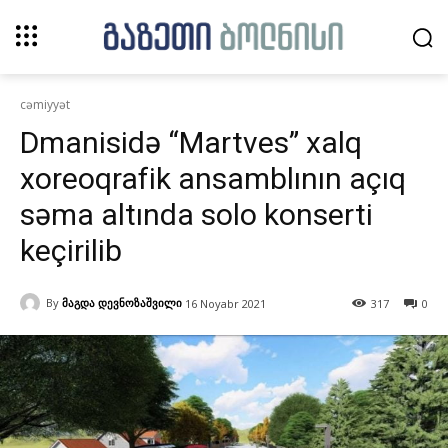
cəmiyyət
Dmanisidə “Martves” xalq
xoreoqrafik ansamblının açıq
səma altında solo konserti
keçirilib
By
მაგდა დევნოზაშვილი
16 Noyabr 2021
317
0