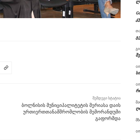
ლ
G
კ
თ
გ
გ
შ
o
ს
o
რ
შემდეგი სტატია
მა
ბოლნისის მუნიციპალიტეტის მერიასა დაის
ღ
ურთიერთთანამშრომლობის მემორანდუმი
გაფორმდა
მზ
o