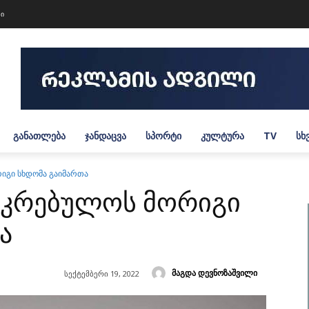
ტი
ᲒᲐᲜᲐᲗᲚᲔᲑᲐ
ᲯᲐᲜᲓᲐᲪᲕᲐ
ᲡᲞᲝᲠᲢᲘ
ᲙᲣᲚᲢᲣᲠᲐ
TV
ᲡᲮ
რიგი სხდომა გაიმართა
საკრებულოს მორიგი
ა
მაგდა დევნოზაშვილი
სექტემბერი 19, 2022