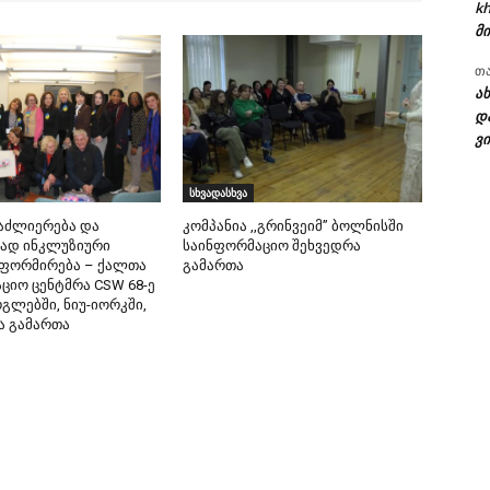
kh
მი
თ
ა
დ
ვი
სხვადასხვა
ძლიერება და
კომპანია ,,გრინვეიმ” ბოლნისში
ად ინკლუზიური
საინფორმაციო შეხვედრა
ფორმირება – ქალთა
გამართა
ციო ცენტმრა CSW 68-ე
გლებში, ნიუ-იორკში,
ა გამართა