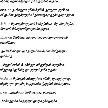
აზარე ოქრიაშვილი და რუკების მაგია
unəş
ქართული ენის შემსწავლელი კურსის
on
ურსდამთავრებულებს სერთიფიკატები გადაეცათ
შვილები ღვთის საჩუქარია, ბედნიერებაა
ამარ
on
ეწოდოს მრავალშვილიანი დედა
მასწავლებელი-ხვალინდელი დღის
იორგი
on
ემომქმედი
გამომშრალი ყვავილებით შენარჩუნებული
n
ილამაზე
,,რეჟისორის ნააზრევი იმ გუნდის ხელშია,
n
ომელიც სცენაზე და კულისებში დგას“
ჩემთვის არაფერია იმაზე ფასეული და
რიამი
on
ირებული, ვიდრე საკუთარი ქვეყნის მომავალი
ფერებით გადმოცემული ემოცია
ია
on
სანთელში ჩატეული დიდი ემოციები
n