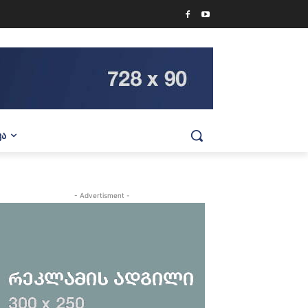
ᲕᲐ
- Advertisment -