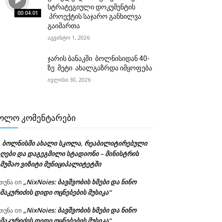
სტრატეგიული დოკუმენტის
00:04:01
პროექტის საჯარო განხილვა
გაიმართა
აგვისტო 1, 2026
ჯარის ბანაკში ბოლნისიდან 40-
ზე მეტი ახალგაზრდა იმყოფება
ივლისი 30, 2026
ᲝᲚᲝ ᲙᲝᲛᲔᲜᲢᲐᲠᲔᲑᲘ
ბოლნისში ახალი სკოლა, რეაბილიტირებული
n
აღები და დაგეგმილი სტადიონი – მინისტრის
ამუშაო ვიზიტი მუნიციპალიტეტში
„NixNoies: ბავშვობის ხმები და ნინო
თუნა
on
მაკურიძის დიდი ოცნებების მუსიკა“
„NixNoies: ბავშვობის ხმები და ნინო
თუნა
on
მაკურიძის დიდი ოცნებების მუსიკა“