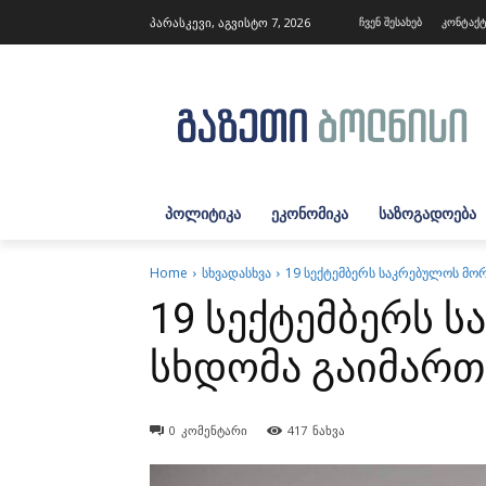
პარასკევი, აგვისტო 7, 2026
ჩვენ შესახებ
კონტაქ
ᲞᲝᲚᲘᲢᲘᲙᲐ
ᲔᲙᲝᲜᲝᲛᲘᲙᲐ
ᲡᲐᲖᲝᲒᲐᲓᲝᲔᲑᲐ
Home
სხვადასხვა
19 სექტემბერს საკრებულოს მო
19 სექტემბერს 
სხდომა გაიმართ
0
კომენტარი
417
ნახვა