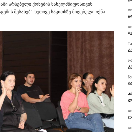
ბაში არსებული ქონების სახელმწიფოსთვის
o
მის შესახებ”. ხუთივე საკითხზე მიღებული იქნა
ცი
o
ს
T
გ
თ
გ
ნა
სი
ან
ლ
o
ლ
o