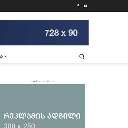
ᲕᲐ
- Advertisment -