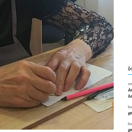
Ბ
o
ბ
ს
ხა
ცი
ხა
ცი