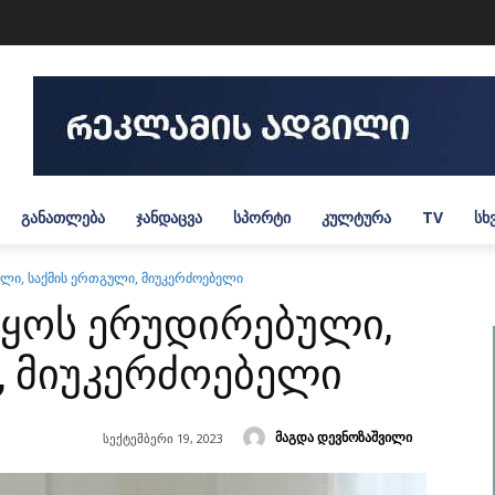
ᲒᲐᲜᲐᲗᲚᲔᲑᲐ
ᲯᲐᲜᲓᲐᲪᲕᲐ
ᲡᲞᲝᲠᲢᲘ
ᲙᲣᲚᲢᲣᲠᲐ
TV
ᲡᲮ
ლი, საქმის ერთგული, მიუკერძოებელი
იყოს ერუდირებული,
, მიუკერძოებელი
მაგდა დევნოზაშვილი
სექტემბერი 19, 2023