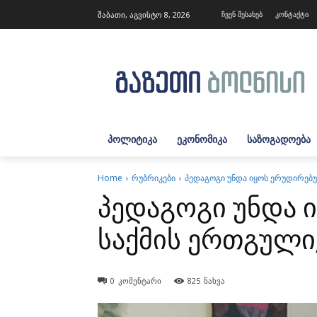
შაბათი, აგვისტო 8, 2026
ჩვენ შესახებ
კონტაქტი
ᲞᲝᲚᲘᲢᲘᲙᲐ
ᲔᲙᲝᲜᲝᲛᲘᲙᲐ
ᲡᲐᲖᲝᲒᲐᲓᲝᲔᲑᲐ
Home
რუბრიკები
პედაგოგი უნდა იყოს ერუდირებუ
პედაგოგი უნდა 
საქმის ერთგული
0
კომენტარი
825
ნახვა