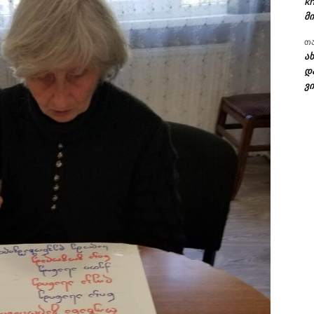
kh
მი
თ
ა
დ
ვი