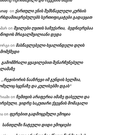
აზარე ოქრიაშვილი და რუკების მაგია
unəş
ქართული ენის შემსწავლელი კურსის
on
ურსდამთავრებულებს სერთიფიკატები გადაეცათ
შვილები ღვთის საჩუქარია, ბედნიერებაა
ამარ
on
ეწოდოს მრავალშვილიანი დედა
მასწავლებელი-ხვალინდელი დღის
იორგი
on
ემომქმედი
გამომშრალი ყვავილებით შენარჩუნებული
n
ილამაზე
,,რეჟისორის ნააზრევი იმ გუნდის ხელშია,
n
ომელიც სცენაზე და კულისებში დგას“
ჩემთვის არაფერია იმაზე ფასეული და
რიამი
on
ირებული, ვიდრე საკუთარი ქვეყნის მომავალი
ფერებით გადმოცემული ემოცია
ია
on
სანთელში ჩატეული დიდი ემოციები
n