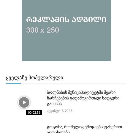
ᲧᲕᲔᲚᲐᲖᲔ ᲞᲝᲞᲣᲚᲐᲠᲣᲚᲘ
ბოლნისის მუნიციპალიტეტში მყარი
ნარჩენების გადამტვირთავი სადგური
გაიხსნა
აგვისტო 5, 2026
00:02:56
გოგონა, რომელიც ემოციებს ფანქრით
აცოცხლებს